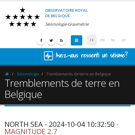
OBSERVATOIRE ROYAL
DE BELGIQUE
Séismologie-Gravimétrie
FR
EN
NL
DE
Avez-vous ressenti un séisme?
Séismologie
Tremblements de terre en Belgique
Homepage
Tremblements de terre en
Belgique
NORTH SEA - 2024-10-04 10:32:50
-
MAGNITUDE 2.7