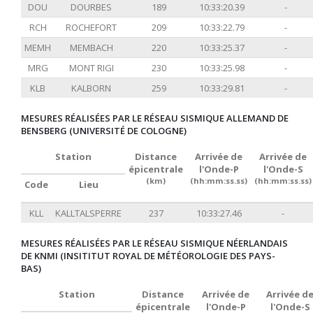
DOU
DOURBES
189
10:33:20.39
-
RCH
ROCHEFORT
209
10:33:22.79
-
MEMH
MEMBACH
220
10:33:25.37
-
MRG
MONT RIGI
230
10:33:25.98
-
KLB
KALBORN
259
10:33:29.81
-
MESURES RÉALISÉES PAR LE RÉSEAU SISMIQUE ALLEMAND DE
BENSBERG (UNIVERSITÉ DE COLOGNE)
Station
Distance
Arrivée de
Arrivée de
épicentrale
l'Onde-P
l'Onde-S
(km)
(hh:mm:ss.ss)
(hh:mm:ss.ss)
Code
Lieu
KLL
KALLTALSPERRE
237
10:33:27.46
-
MESURES RÉALISÉES PAR LE RÉSEAU SISMIQUE NÉERLANDAIS
DE KNMI (INSITITUT ROYAL DE MÉTÉOROLOGIE DES PAYS-
BAS)
Station
Distance
Arrivée de
Arrivée d
épicentrale
l'Onde-P
l'Onde-S