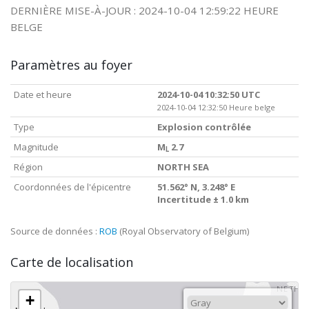
DERNIÈRE MISE-À-JOUR : 2024-10-04 12:59:22 HEURE
BELGE
Paramètres au foyer
Date et heure
2024-10-04 10:32:50 UTC
2024-10-04 12:32:50 Heure belge
Type
Explosion contrôlée
Magnitude
M
2.7
L
Région
NORTH SEA
Coordonnées de l'épicentre
51.562° N, 3.248° E
Incertitude ± 1.0 km
Source de données :
ROB
(Royal Observatory of Belgium)
Carte de localisation
+