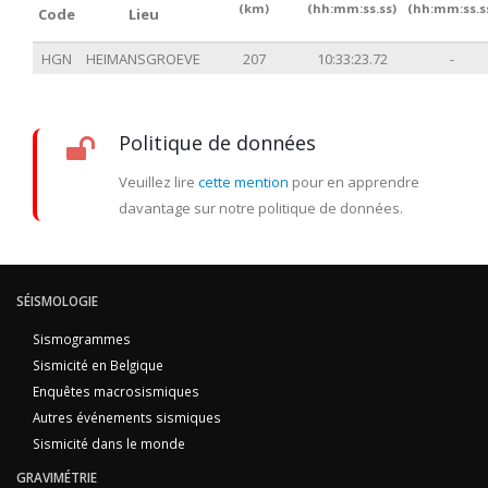
(km)
(hh:mm:ss.ss)
(hh:mm:ss.s
Code
Lieu
HGN
HEIMANSGROEVE
207
10:33:23.72
-
Politique de données
Veuillez lire
cette mention
pour en apprendre
davantage sur notre politique de données.
SÉISMOLOGIE
Sismogrammes
Sismicité en Belgique
Enquêtes macrosismiques
Autres événements sismiques
Sismicité dans le monde
GRAVIMÉTRIE