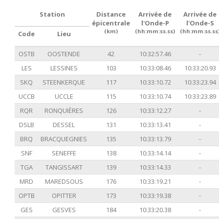
Station
Distance
Arrivée de
Arrivée de
épicentrale
l'Onde-P
l'Onde-S
(km)
(hh:mm:ss.ss)
(hh:mm:ss.ss
Code
Lieu
OSTB
OOSTENDE
42
10:32:57.46
-
LES
LESSINES
103
10:33:08.46
10:33:20.93
SKQ
STEENKERQUE
117
10:33:10.72
10:33:23.94
UCCB
UCCLE
115
10:33:10.74
10:33:23.89
RQR
RONQUIÈRES
126
10:33:12.27
-
DSLB
DESSEL
131
10:33:13.41
-
BRQ
BRACQUEGNIES
135
10:33:13.79
-
SNF
SENEFFE
138
10:33:14.14
-
TGA
TANGISSART
139
10:33:14.33
-
MRD
MAREDSOUS
176
10:33:19.21
-
OPTB
OPITTER
173
10:33:19.38
-
GES
GESVES
184
10:33:20.38
-