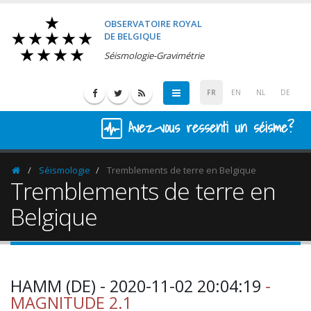
OBSERVATOIRE ROYAL
DE BELGIQUE
Séismologie-Gravimétrie
FR
EN
NL
DE
Avez-vous ressenti un séisme?
Séismologie
Tremblements de terre en Belgique
Homepage
Tremblements de terre en
Belgique
HAMM (DE) - 2020-11-02 20:04:19
-
MAGNITUDE 2.1