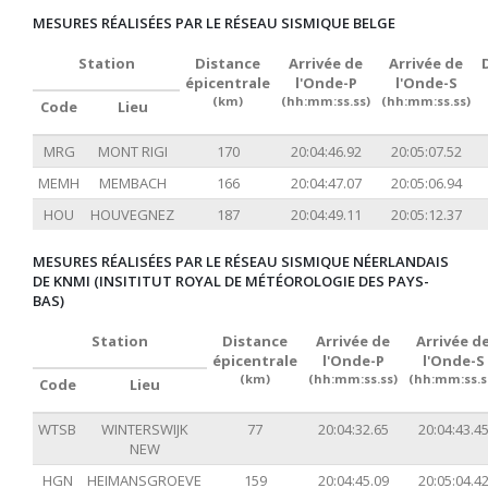
MESURES RÉALISÉES PAR LE RÉSEAU SISMIQUE BELGE
Station
Distance
Arrivée de
Arrivée de
épicentrale
l'Onde-P
l'Onde-S
(km)
(hh:mm:ss.ss)
(hh:mm:ss.ss)
Code
Lieu
MRG
MONT RIGI
170
20:04:46.92
20:05:07.52
MEMH
MEMBACH
166
20:04:47.07
20:05:06.94
HOU
HOUVEGNEZ
187
20:04:49.11
20:05:12.37
MESURES RÉALISÉES PAR LE RÉSEAU SISMIQUE NÉERLANDAIS
DE KNMI (INSITITUT ROYAL DE MÉTÉOROLOGIE DES PAYS-
BAS)
Station
Distance
Arrivée de
Arrivée d
épicentrale
l'Onde-P
l'Onde-S
(km)
(hh:mm:ss.ss)
(hh:mm:ss.s
Code
Lieu
WTSB
WINTERSWIJK
77
20:04:32.65
20:04:43.4
NEW
HGN
HEIMANSGROEVE
159
20:04:45.09
20:05:04.4