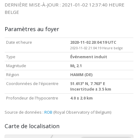
DERNIÈRE MISE-À-JOUR : 2021-01-02 12:37:40 HEURE
BELGE
Paramètres au foyer
Date et heure
2020-11-02 20:04:19 UTC
2020-11-02 21:04:19 Heure belge
Type
Événement induit
Magnitude
M
2.1
L
Région
HAMM (DE)
Coordonnées de l'épicentre
51.613° N, 7.763° E
Incertitude ± 3.5 km
Profondeur de l'hypocentre
4.0 ± 2.0 km
Source de données :
ROB
(Royal Observatory of Belgium)
Carte de localisation