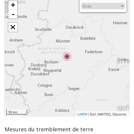
+
-
50 km
Leaflet
|
,
Esri, NAVTEQ, DeLorme
Mesures du tremblement de terre