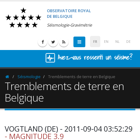
OBSERVATOIRE ROYAL
DE BELGIQUE
Séismologie-Gravimétrie
FR
EN
NL
DE
Avez-vous ressenti un séisme?
Séismologie
Tremblements de terre en Belgique
Homepage
Tremblements de terre en
Belgique
VOGTLAND (DE) - 2011-09-04 03:52:29
- MAGNITUDE 3.9