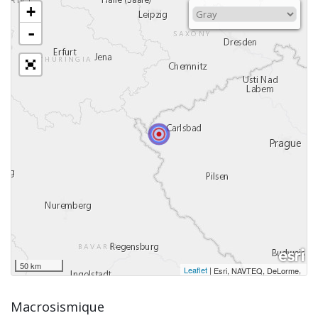
+
-
50 km
Leaflet
|
,
Esri, NAVTEQ, DeLorme
Macrosismique