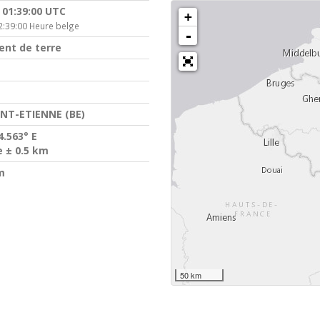
 01:39:00 UTC
+
2:39:00 Heure belge
-
nt de terre
NT-ETIENNE (BE)
4.563° E
e ± 0.5 km
m
50 km