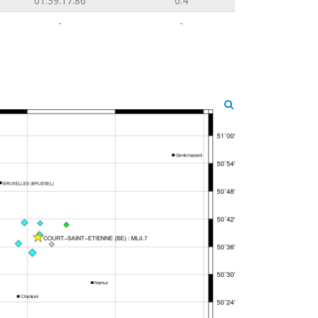
01:39:17.86
0.4
-
-