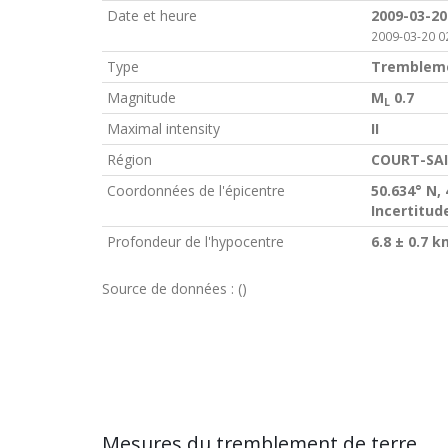
Date et heure
2009-03-20
2009-03-20 0
Type
Trembleme
Magnitude
M
0.7
L
Maximal intensity
II
Région
COURT-SAI
Coordonnées de l'épicentre
50.634° N, 
Incertitud
Profondeur de l'hypocentre
6.8 ± 0.7 k
Source de données :
()
Mesures du tremblement de terre