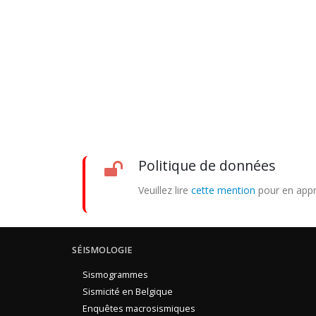
Politique de données
Veuillez lire
cette mention
pour en appr
SÉISMOLOGIE
Sismogrammes
Sismicité en Belgique
Enquêtes macrosismiques