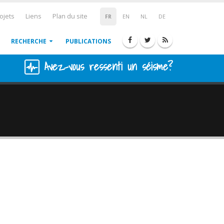
ojets
Liens
Plan du site
FR
EN
NL
DE
RECHERCHE
PUBLICATIONS
Avez-vous ressenti un séisme?