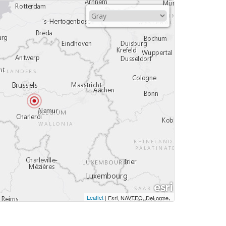
Leaflet
|
,
Esri, NAVTEQ, DeLorme