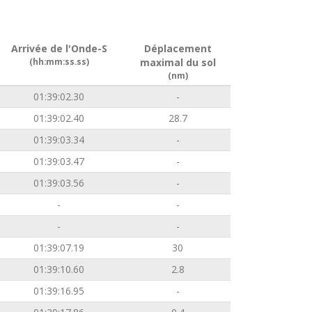
Arrivée de l'Onde-S
Déplacement
(hh:mm:ss.ss)
maximal du sol
(nm)
01:39:02.30
-
01:39:02.40
28.7
01:39:03.34
-
01:39:03.47
-
01:39:03.56
-
-
-
-
-
01:39:07.19
30
01:39:10.60
2.8
01:39:16.95
-