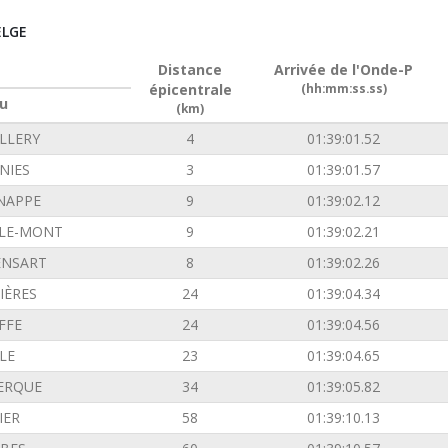
ELGE
Distance
Arrivée de l'Onde-P
épicentrale
(hh:mm:ss.ss)
u
(km)
LLERY
4
01:39:01.52
NIES
3
01:39:01.57
NAPPE
9
01:39:02.12
-LE-MONT
9
01:39:02.21
ENSART
8
01:39:02.26
IÈRES
24
01:39:04.34
FFE
24
01:39:04.56
LE
23
01:39:04.65
ERQUE
34
01:39:05.82
IER
58
01:39:10.13