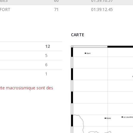
BES
60
01:39:10.57
FORT
71
01:39:12.45
CARTE
12
5
6
1
quête macrosismique sont des