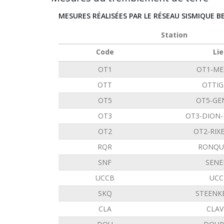
MESURES RÉALISÉES PAR LE RÉSEAU SISMIQUE B
Station
Code
Lie
OT1
OT1-ME
OTT
OTTIG
OT5
OT5-GE
OT3
OT3-DION
OT2
OT2-RIX
RQR
RONQU
SNF
SENE
UCCB
UCC
SKQ
STEENK
CLA
CLAV