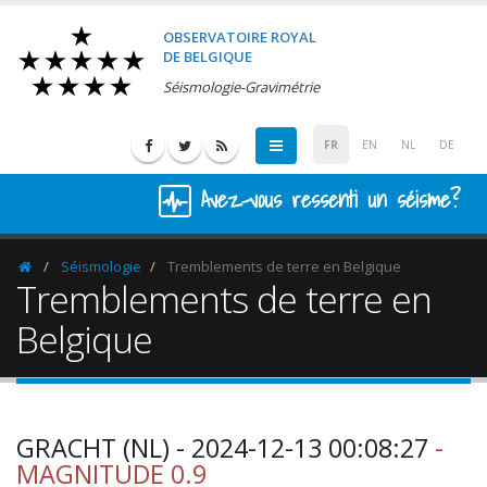
OBSERVATOIRE ROYAL
DE BELGIQUE
Séismologie-Gravimétrie
FR
EN
NL
DE
Avez-vous ressenti un séisme?
Séismologie
Tremblements de terre en Belgique
Homepage
Tremblements de terre en
Belgique
GRACHT (NL) - 2024-12-13 00:08:27
-
MAGNITUDE 0.9