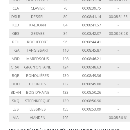
CLA
CLAVIER
70
00:08:39.75
-
DSLB
DESSEL
80
00:08:41.14
00:08:51.35
KLB
KALBORN
84
00:08:41.57
-
GES
GESVES
84
00:08:42.37
00:08:53.28
RCH
ROCHEFORT
96
00:08:44.41
-
TGA
TANGISSART
110
00:08:45.87
-
MRD
MAREDSOUS
108
00:08:46.21
-
GRAP
GRAPFONTAINE
124
00:08:48.63
-
RQR
RONQUIÈRES
130
00:08:49.36
-
DOU
DOURBES
132
00:08:49.88
-
BDHN
BOIS D'HAINE
133
00:08:50.26
-
SKQ
STEENKERQUE
139
00:08:50.90
-
LES
LESSINES
155
00:08:53.09
-
VIA
VIANDEN
102
-
00:08:56.61