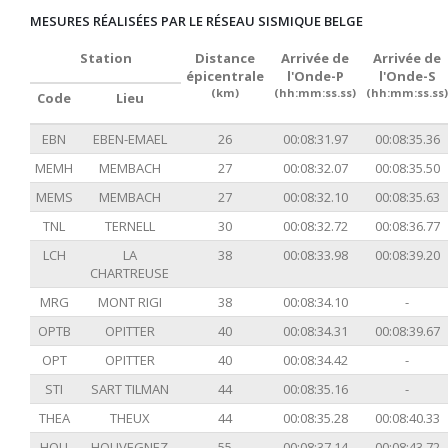
MESURES RÉALISÉES PAR LE RÉSEAU SISMIQUE BELGE
Station
Distance
Arrivée de
Arrivée de
épicentrale
l'Onde-P
l'Onde-S
(km)
(hh:mm:ss.ss)
(hh:mm:ss.ss)
Code
Lieu
EBN
EBEN-EMAEL
26
00:08:31.97
00:08:35.36
MEMH
MEMBACH
27
00:08:32.07
00:08:35.50
MEMS
MEMBACH
27
00:08:32.10
00:08:35.63
TNL
TERNELL
30
00:08:32.72
00:08:36.77
LCH
LA
38
00:08:33.98
00:08:39.20
CHARTREUSE
MRG
MONT RIGI
38
00:08:34.10
-
OPTB
OPITTER
40
00:08:34.31
00:08:39.67
OPT
OPITTER
40
00:08:34.42
-
STI
SART TILMAN
44
00:08:35.16
-
THEA
THEUX
44
00:08:35.28
00:08:40.33
HOU
HOUVEGNEZ
55
00:08:37.14
00:08:43.72