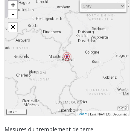
+
-
50 km
Leaflet
|
,
Esri, NAVTEQ, DeLorme
Mesures du tremblement de terre