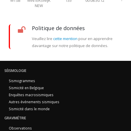
WTSB
WINTERSWIJK
135
00:08:50.12
-
NEW
Politique de données
Veuillez lire
cette mention
pour en apprendre
davantage sur notre politique de données.
SÉISMOLOGIE
Sismogrammes
Sismicité en Belgique
Enquêtes macrosismiques
Autres événements sismiques
Sismicité dans le monde
GRAVIMÉTRIE
Observations