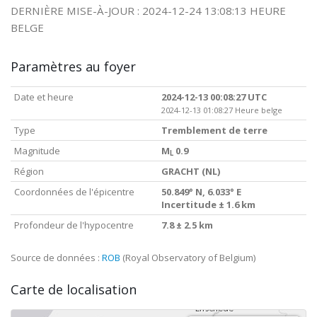
DERNIÈRE MISE-À-JOUR : 2024-12-24 13:08:13 HEURE
BELGE
Paramètres au foyer
Date et heure
2024-12-13 00:08:27 UTC
2024-12-13 01:08:27 Heure belge
Type
Tremblement de terre
Magnitude
M
0.9
L
Région
GRACHT (NL)
Coordonnées de l'épicentre
50.849° N, 6.033° E
Incertitude ± 1.6 km
Profondeur de l'hypocentre
7.8 ± 2.5 km
Source de données :
ROB
(Royal Observatory of Belgium)
Carte de localisation