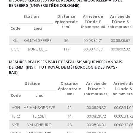
MESURES RÉALISÉES PAR LE RÉSEAU SISMIQUE ALLEMAND DE
BENSBERG (UNIVERSITÉ DE COLOGNE)
Station
Distance
Arrivée de
Arrivée de
épicentrale
l'Onde-P
l'Onde-S
(km)
(hh:mm:ss.ss)
(hh:mm:ss.ss)
Code
Lieu
KLL
KALLTALSPERRE
30
00:08:32.71
00:08:36.67
BGG
BURG ELTZ
117
00:08:47.53
00:09:02.32
MESURES RÉALISÉES PAR LE RÉSEAU SISMIQUE NÉERLANDAIS
DE KNMI (INSITITUT ROYAL DE MÉTÉOROLOGIE DES PAYS-
BAS)
Station
Distance
Arrivée de
Arrivée d
épicentrale
l'Onde-P
l'Onde-S
(km)
(hh:mm:ss.ss)
(hh:mm:ss.s
Code
Lieu
HGN
HEIMANSGROEVE
12
00:08:29.32
00:08:31.0
TERZ
TERZIET
14
00:08:29.72
00:08:31.7
VKB
VALKENBURG
18
00:08:30.31
00:08:32.8