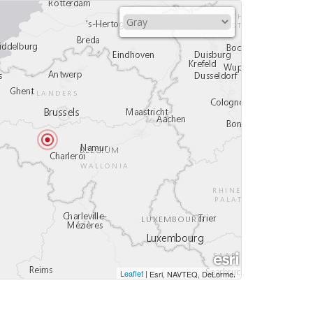
Leaflet
|
,
Esri, NAVTEQ, DeLorme