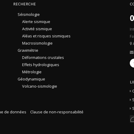
RECHERCHE
C
Séismologie
0
Alerte sismique
Activité sismique
In
Aléas et risques sismiques
Fa
Macrosismologie
Gravimétrie
Déformations crustales
Effets hydrologiques
Métrologie
Géodynamique
L
Volcano-sismologie
S
S
que de données
Clause de non-responsabilité