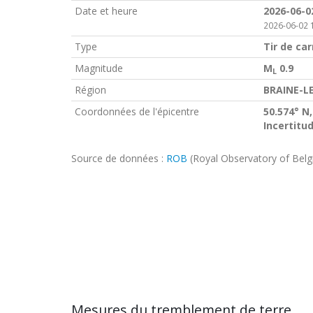
Date et heure
2026-06-0
2026-06-02 
Type
Tir de car
Magnitude
M
0.9
L
Région
BRAINE-L
Coordonnées de l'épicentre
50.574° N,
Incertitu
Source de données :
ROB
(Royal Observatory of Bel
Mesures du tremblement de terre