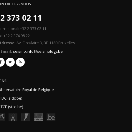
ONTACTEZ-NOUS
2 373 02 11
ternational: +32 2 373 02 11
x: +32 2 374 98 22
Adresse:
Av. Circulaire 3, BE-1180 Bruxelles
Email:
seismo.info@seismology.be
IENS
Observatoire Royal de Belgique
IDC (sidc.be)
TCE (stce.be)