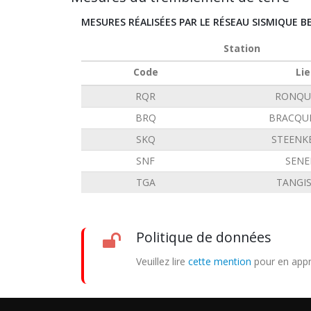
MESURES RÉALISÉES PAR LE RÉSEAU SISMIQUE B
Station
Code
Lie
RQR
RONQU
BRQ
BRACQU
SKQ
STEENK
SNF
SENE
TGA
TANGI
Politique de données
Veuillez lire
cette mention
pour en appr