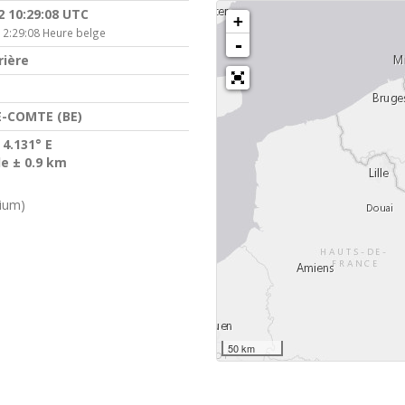
2 10:29:08 UTC
+
12:29:08 Heure belge
-
rière
E-COMTE (BE)
 4.131° E
de ± 0.9 km
gium)
50 km