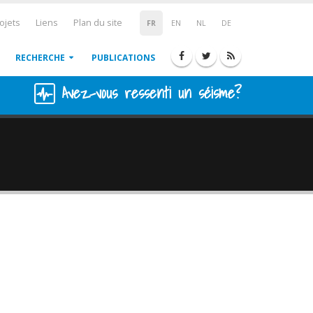
ojets
Liens
Plan du site
FR
EN
NL
DE
RECHERCHE
PUBLICATIONS
Avez-vous ressenti un séisme?