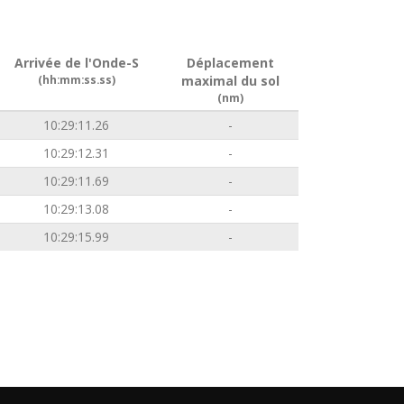
Arrivée de l'Onde-S
Déplacement
(hh:mm:ss.ss)
maximal du sol
(nm)
10:29:11.26
-
10:29:12.31
-
10:29:11.69
-
10:29:13.08
-
10:29:15.99
-