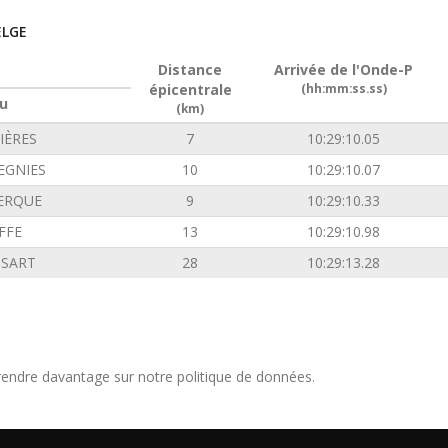
ELGE
Distance
Arrivée de l'Onde-P
épicentrale
(hh:mm:ss.ss)
u
(km)
IÈRES
7
10:29:10.05
EGNIES
10
10:29:10.07
ERQUE
9
10:29:10.33
FFE
13
10:29:10.98
SSART
28
10:29:13.28
endre davantage sur notre politique de données.