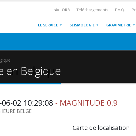
ORB
Téléchargements
F.A.Q.
Pr
LE SERVICE
SÉISMOLOGIE
GRAVIMÉTRIE
gique
e en Belgique
-06-02 10:29:08
- MAGNITUDE 0.9
2 HEURE BELGE
Carte de localisation