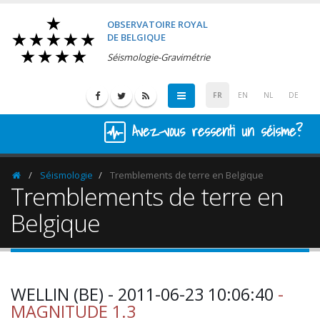
OBSERVATOIRE ROYAL
DE BELGIQUE
Séismologie-Gravimétrie
FR
EN
NL
DE
Avez-vous ressenti un séisme?
Séismologie
Tremblements de terre en Belgique
Homepage
Tremblements de terre en
Belgique
WELLIN (BE) - 2011-06-23 10:06:40
-
MAGNITUDE 1.3