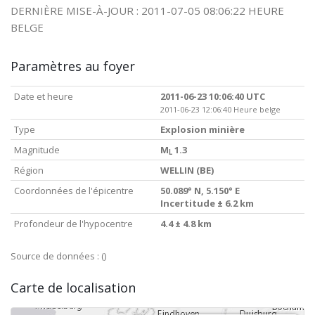
DERNIÈRE MISE-À-JOUR : 2011-07-05 08:06:22 HEURE
BELGE
Paramètres au foyer
Date et heure
2011-06-23 10:06:40 UTC
2011-06-23 12:06:40 Heure belge
Type
Explosion minière
Magnitude
M
1.3
L
Région
WELLIN (BE)
Coordonnées de l'épicentre
50.089° N, 5.150° E
Incertitude ± 6.2 km
Profondeur de l'hypocentre
4.4 ± 4.8 km
Source de données :
()
Carte de localisation