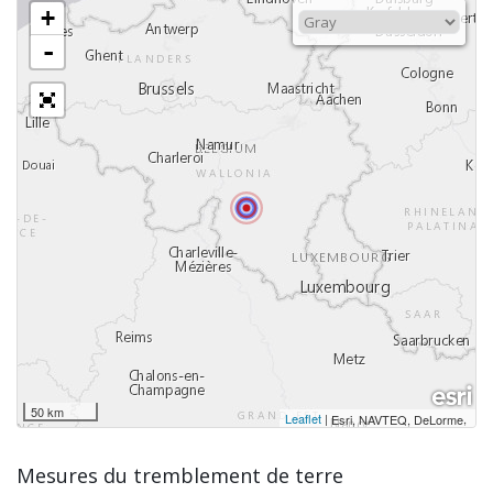
+
-
50 km
Leaflet
|
,
Esri, NAVTEQ, DeLorme
Mesures du tremblement de terre