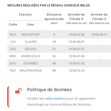
MESURES RÉALISÉES PAR LE RÉSEAU SISMIQUE BELGE
Station
Distance
Arrivée de
Arrivée de
épicentrale
l'Onde-P
l'Onde-S
(km)
(hh:mm:ss.ss)
(hh:mm:ss.ss)
Code
Lieu
RCH
ROCHEFORT
9
10:06:42.82
10:06:44.21
CLA
CLAVIER
38
10:06:46.81
-
GES
GESVES
33
10:06:47.02
-
MRD
MAREDSOUS
36
10:06:47.40
-
DOU
DOURBES
40
10:06:47.43
-
WLF
WALFERDANGE
86
10:06:55.50
-
Politique de données
Veuillez lire
cette mention
pour en apprendre
davantage sur notre politique de données.