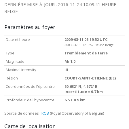
DERNIÈRE MISE-À-JOUR : 2016-11-24 10:09:41 HEURE
BELGE
Paramètres au foyer
Date et heure
2009-03-11 05:19:52 UTC
2009-03-11 06:19:52 Heure belge
Type
Tremblement de terre
Magnitude
M
1.0
L
Maximal intensity
III
Région
COURT-SAINT-ETIENNE (BE)
Coordonnées de l'épicentre
50.632° N, 4.572° E
Incertitude ± 0.7 km
Profondeur de l'hypocentre
6.5 ± 0.9 km
Source de données :
ROB
(Royal Observatory of Belgium)
Carte de localisation