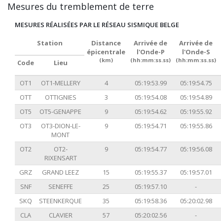
Mesures du tremblement de terre
MESURES RÉALISÉES PAR LE RÉSEAU SISMIQUE BELGE
Station
Distance
Arrivée de
Arrivée de
épicentrale
l'Onde-P
l'Onde-S
(km)
(hh:mm:ss.ss)
(hh:mm:ss.ss)
Code
Lieu
OT1
OT1-MELLERY
4
05:19:53.99
05:19:54.75
OTT
OTTIGNIES
3
05:19:54.08
05:19:54.89
OT5
OT5-GENAPPE
9
05:19:54.62
05:19:55.92
OT3
OT3-DION-LE-
9
05:19:54.71
05:19:55.86
MONT
OT2
OT2-
9
05:19:54.77
05:19:56.08
RIXENSART
GRZ
GRAND LEEZ
15
05:19:55.37
05:19:57.01
SNF
SENEFFE
25
05:19:57.10
-
SKQ
STEENKERQUE
35
05:19:58.36
05:20:02.98
CLA
CLAVIER
57
05:20:02.56
-