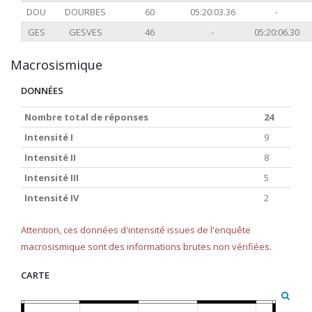
DOU
DOURBES
60
05:20:03.36
-
GES
GESVES
46
-
05:20:06.30
Macrosismique
DONNÉES
Nombre total de réponses
24
Intensité I
9
Intensité II
8
Intensité III
5
Intensité IV
2
Attention, ces données d'intensité issues de l'enquête
macrosismique sont des informations brutes non vérifiées.
CARTE