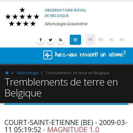
OBSERVATOIRE ROYAL
DE BELGIQUE
Séismologie-Gravimétrie
FR
EN
NL
DE
Avez-vous ressenti un séisme?
Séismologie
Tremblements de terre en Belgique
Homepage
Tremblements de terre en
Belgique
COURT-SAINT-ETIENNE (BE) - 2009-03-
11 05:19:52
- MAGNITUDE 1.0