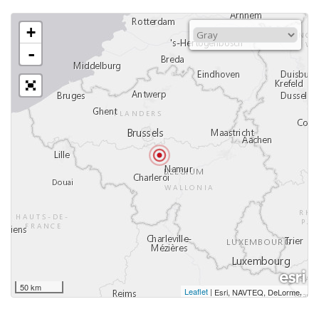
+
-
50 km
Leaflet
|
,
Esri, NAVTEQ, DeLorme