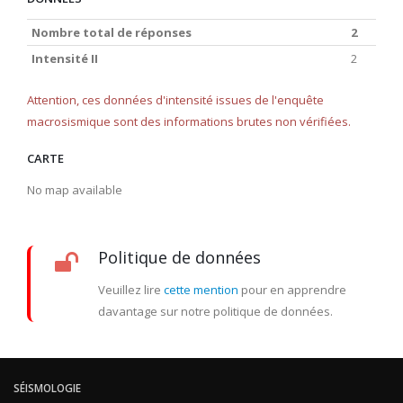
Nombre total de réponses
2
Intensité II
2
Attention, ces données d'intensité issues de l'enquête
macrosismique sont des informations brutes non vérifiées.
CARTE
No map available
Politique de données
Veuillez lire
cette mention
pour en apprendre
davantage sur notre politique de données.
SÉISMOLOGIE