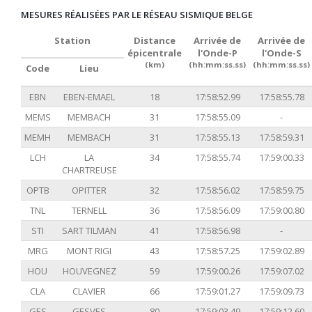
MESURES RÉALISÉES PAR LE RÉSEAU SISMIQUE BELGE
Station
Distance
Arrivée de
Arrivée de
épicentrale
l'Onde-P
l'Onde-S
(km)
(hh:mm:ss.ss)
(hh:mm:ss.ss)
Code
Lieu
EBN
EBEN-EMAEL
18
17:58:52.99
17:58:55.78
MEMS
MEMBACH
31
17:58:55.09
-
MEMH
MEMBACH
31
17:58:55.13
17:58:59.31
LCH
LA
34
17:58:55.74
17:59:00.33
CHARTREUSE
OPTB
OPITTER
32
17:58:56.02
17:58:59.75
TNL
TERNELL
36
17:58:56.09
17:59:00.80
STI
SART TILMAN
41
17:58:56.98
-
MRG
MONT RIGI
43
17:58:57.25
17:59:02.89
HOU
HOUVEGNEZ
59
17:59:00.26
17:59:07.02
CLA
CLAVIER
66
17:59:01.27
17:59:09.73
GES
GESVES
80
17:59:03.49
17:59:12.60