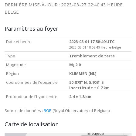
DERNIÈRE MISE-À-JOUR : 2023-03-27 22:40:43 HEURE
BELGE
Paramètres au foyer
Date et heure
2023-03-01 17:58:49 UTC
2023-03-01 18:58:49 Heure belge
Type
Tremblement de terre
Magnitude
M
2.0
L
Région
KLIMMEN (NL)
Coordonnées de l'épicentre
50.878° N, 5.903° E
Incertitude ± 0.7 km
Profondeur de l'hypocentre
2.4 ± 1.8 km
Source de données :
ROB
(Royal Observatory of Belgium)
Carte de localisation