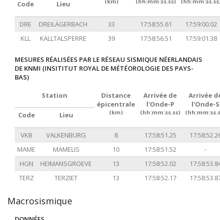
(km)
(hh:mm:ss.ss)
(hh:mm:ss.ss
Code
Lieu
DRE
DREILÄGERBACH
33
17:58:55.61
17:59:00.02
KLL
KALLTALSPERRE
39
17:58:56.51
17:59:01.38
MESURES RÉALISÉES PAR LE RÉSEAU SISMIQUE NÉERLANDAIS
DE KNMI (INSITITUT ROYAL DE MÉTÉOROLOGIE DES PAYS-
BAS)
Station
Distance
Arrivée de
Arrivée d
épicentrale
l'Onde-P
l'Onde-S
(km)
(hh:mm:ss.ss)
(hh:mm:ss.s
Code
Lieu
VKB
VALKENBURG
8
17:58:51.25
17:58:52.2
MAME
MAMELIS
10
17:58:51.52
-
HGN
HEIMANSGROEVE
13
17:58:52.02
17:58:53.8
TERZ
TERZIET
13
17:58:52.17
17:58:53.8
Macrosismique
DONNÉES