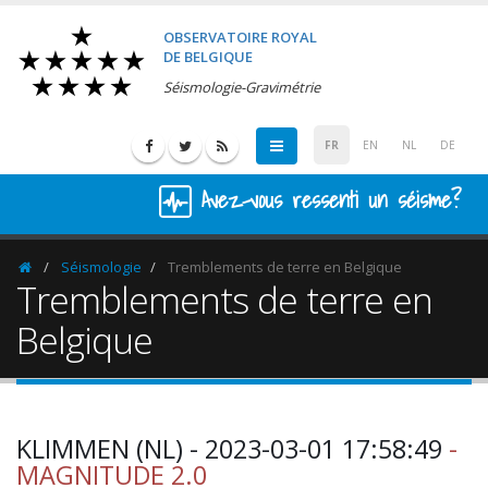
OBSERVATOIRE ROYAL
DE BELGIQUE
Séismologie-Gravimétrie
FR
EN
NL
DE
Avez-vous ressenti un séisme?
Séismologie
Tremblements de terre en Belgique
Homepage
Tremblements de terre en
Belgique
KLIMMEN (NL) - 2023-03-01 17:58:49
-
MAGNITUDE 2.0