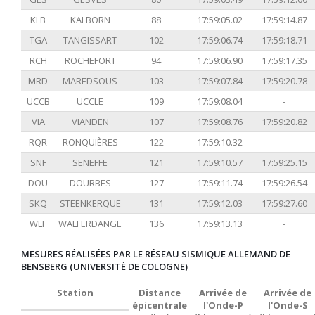
KLB
KALBORN
88
17:59:05.02
17:59:14.87
TGA
TANGISSART
102
17:59:06.74
17:59:18.71
RCH
ROCHEFORT
94
17:59:06.90
17:59:17.35
MRD
MAREDSOUS
103
17:59:07.84
17:59:20.78
UCCB
UCCLE
109
17:59:08.04
-
VIA
VIANDEN
107
17:59:08.76
17:59:20.82
RQR
RONQUIÈRES
122
17:59:10.32
-
SNF
SENEFFE
121
17:59:10.57
17:59:25.15
DOU
DOURBES
127
17:59:11.74
17:59:26.54
SKQ
STEENKERQUE
131
17:59:12.03
17:59:27.60
WLF
WALFERDANGE
136
17:59:13.13
-
MESURES RÉALISÉES PAR LE RÉSEAU SISMIQUE ALLEMAND DE
BENSBERG (UNIVERSITÉ DE COLOGNE)
Station
Distance
Arrivée de
Arrivée de
épicentrale
l'Onde-P
l'Onde-S