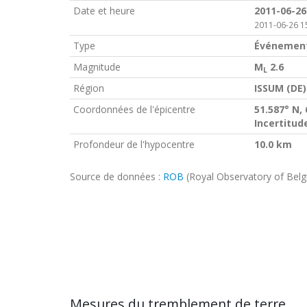
Date et heure
2011-06-26
2011-06-26 1
Type
Événement
Magnitude
M
2.6
L
Région
ISSUM (DE)
Coordonnées de l'épicentre
51.587° N, 
Incertitud
Profondeur de l'hypocentre
10.0 km
Source de données :
ROB
(Royal Observatory of Bel
Mesures du tremblement de terre