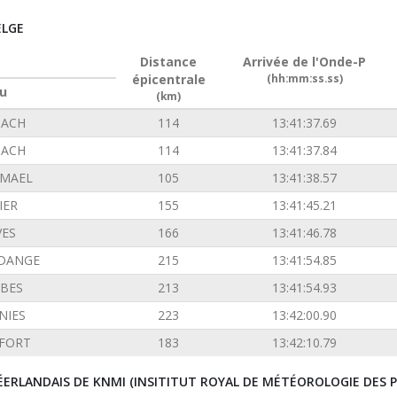
ELGE
Distance
Arrivée de l'Onde-P
épicentrale
(hh:mm:ss.ss)
u
(km)
ACH
114
13:41:37.69
ACH
114
13:41:37.84
EMAEL
105
13:41:38.57
IER
155
13:41:45.21
VES
166
13:41:46.78
DANGE
215
13:41:54.85
BES
213
13:41:54.93
NIES
223
13:42:00.90
FORT
183
13:42:10.79
ÉERLANDAIS DE KNMI (INSITITUT ROYAL DE MÉTÉOROLOGIE DES P