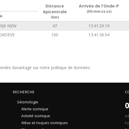
Distance
Arrivée de l'Onde-P
épicentrale
(hh:mm:ss.ss)
u
(km)
IJK NEW
47
13:41:29.19
GROEVE
100
13:41:36.94
endre davantage sur notre politique de données.
RECHERCHE
C
Séismologie
0
Alerte sismique
Activité sismique
In
Aléas et risques sismiques
Fa