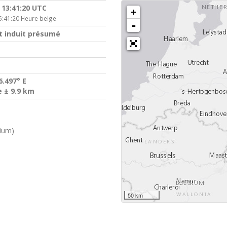
 13:41:20 UTC
+
5:41:20 Heure belge
-
 induit présumé
6.497° E
e ± 9.9 km
gium)
50 km