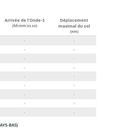
Arrivée de l'Onde-S
Déplacement
(hh:mm:ss.ss)
maximal du sol
(nm)
-
-
-
-
-
-
-
-
-
-
-
-
-
-
-
-
-
-
AYS-BAS)