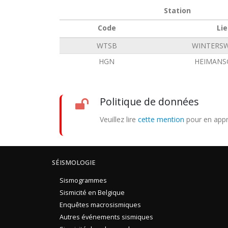
Station
Code
Lie
WTSB
WINTERSW
HGN
HEIMANS
Politique de données
Veuillez lire
cette mention
pour en appr
SÉISMOLOGIE
Sismogrammes
Sismicité en Belgique
Enquêtes macrosismiques
Autres événements sismiques