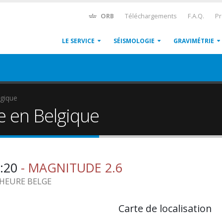
ORB
Téléchargements
F.A.Q.
Pr
LE SERVICE
SÉISMOLOGIE
GRAVIMÉTRIE
gique
e en Belgique
1:20
- MAGNITUDE 2.6
0 HEURE BELGE
Carte de localisation