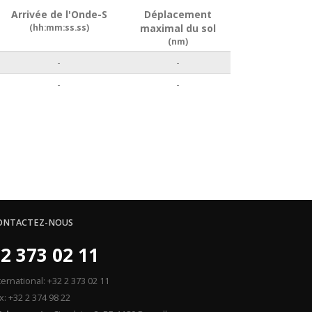
Arrivée de l'Onde-S
Déplacement
(hh:mm:ss.ss)
maximal du sol
(nm)
-
-
-
-
ONTACTEZ-NOUS
2 373 02 11
ternational: +32 2 373 02 11
x: +32 2 374 98 22