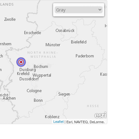
Leaflet
|
,
Esri, NAVTEQ, DeLorme