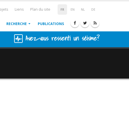
ojets
Liens
Plan du site
FR
EN
NL
DE
RECHERCHE
PUBLICATIONS
Avez-vous ressenti un séisme?