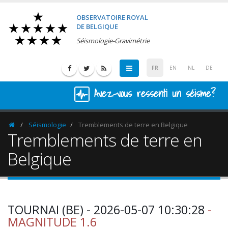
OBSERVATOIRE ROYAL
DE BELGIQUE
Séismologie-Gravimétrie
FR
EN
NL
DE
Avez-vous ressenti un séisme?
Séismologie
Tremblements de terre en Belgique
Homepage
Tremblements de terre en
Belgique
TOURNAI (BE) - 2026-05-07 10:30:28
-
MAGNITUDE 1.6