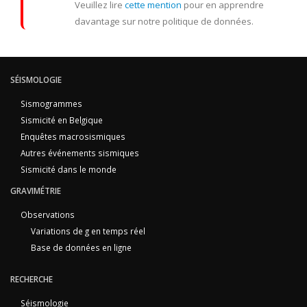
Veuillez lire
cette mention
pour en apprendre
davantage sur notre politique de données.
SÉISMOLOGIE
Sismogrammes
Sismicité en Belgique
Enquêtes macrosismiques
Autres événements sismiques
Sismicité dans le monde
GRAVIMÉTRIE
Observations
Variations de g en temps réel
Base de données en ligne
RECHERCHE
Séismologie