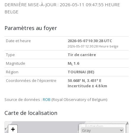
DERNIÈRE MISE-À-JOUR : 2026-05-11 09:47:55 HEURE
BELGE
Paramètres au foyer
Date et heure
2026-05-07 10:30:28 UTC
2026-05-07 12:30:28 Heure belge
Type
Tir de carrière
Magnitude
M
1.6
L
Région
TOURNAI (BE)
Coordonnées de l'épicentre
50.668° N, 3.451° E
Incertitude ± 4.8 km
Source de données :
ROB
(Royal Observatory of Belgium)
Carte de localisation
+