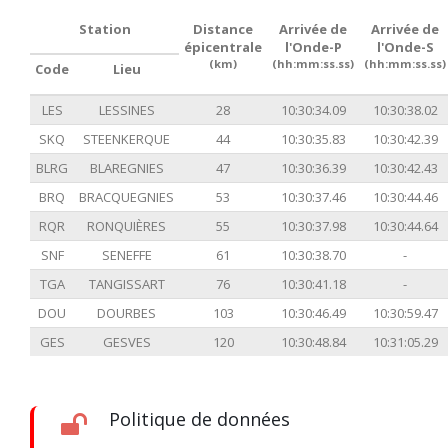
Station
Distance
Arrivée de
Arrivée de
épicentrale
l'Onde-P
l'Onde-S
(km)
(hh:mm:ss.ss)
(hh:mm:ss.ss)
Code
Lieu
LES
LESSINES
28
10:30:34.09
10:30:38.02
SKQ
STEENKERQUE
44
10:30:35.83
10:30:42.39
BLRG
BLAREGNIES
47
10:30:36.39
10:30:42.43
BRQ
BRACQUEGNIES
53
10:30:37.46
10:30:44.46
RQR
RONQUIÈRES
55
10:30:37.98
10:30:44.64
SNF
SENEFFE
61
10:30:38.70
-
TGA
TANGISSART
76
10:30:41.18
-
DOU
DOURBES
103
10:30:46.49
10:30:59.47
GES
GESVES
120
10:30:48.84
10:31:05.29
Politique de données