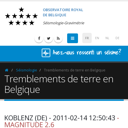
OBSERVATOIRE ROYAL
DE BELGIQUE
Séismologie-Gravimétrie
FR
EN
NL
DE
Avez-vous ressenti un séisme?
Séismologie
Tremblements de terre en Belgique
Homepage
Tremblements de terre en
Belgique
KOBLENZ (DE) - 2011-02-14 12:50:43
-
MAGNITUDE 2.6