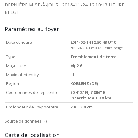
DERNIÈRE MISE-À-JOUR : 2016-11-24 12:10:13 HEURE
BELGE
Paramètres au foyer
Date et heure
2011-02-14 12:50:43 UTC
2011-02-14 13:50:43 Heure belge
Type
Tremblement de terre
Magnitude
M
2.6
L
Maximal intensity
III
Région
KOBLENZ (DE)
Coordonnées de l'épicentre
50.412° N, 7.806° E
Incertitude ± 3.8 km
Profondeur de l'hypocentre
7.0 ± 3.4 km
Source de données :
()
Carte de localisation