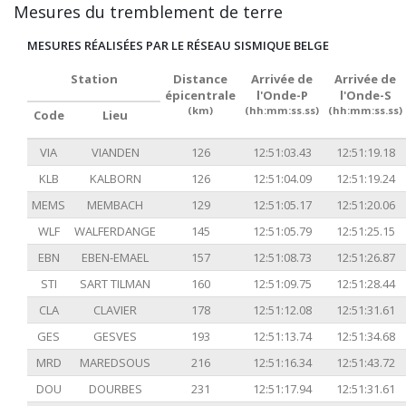
Mesures du tremblement de terre
MESURES RÉALISÉES PAR LE RÉSEAU SISMIQUE BELGE
Station
Distance
Arrivée de
Arrivée de
épicentrale
l'Onde-P
l'Onde-S
(km)
(hh:mm:ss.ss)
(hh:mm:ss.ss)
Code
Lieu
VIA
VIANDEN
126
12:51:03.43
12:51:19.18
KLB
KALBORN
126
12:51:04.09
12:51:19.24
MEMS
MEMBACH
129
12:51:05.17
12:51:20.06
WLF
WALFERDANGE
145
12:51:05.79
12:51:25.15
EBN
EBEN-EMAEL
157
12:51:08.73
12:51:26.87
STI
SART TILMAN
160
12:51:09.75
12:51:28.44
CLA
CLAVIER
178
12:51:12.08
12:51:31.61
GES
GESVES
193
12:51:13.74
12:51:34.68
MRD
MAREDSOUS
216
12:51:16.34
12:51:43.72
DOU
DOURBES
231
12:51:17.94
12:51:31.61