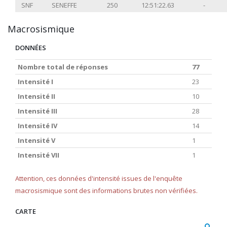
SNF
SENEFFE
250
12:51:22.63
-
Macrosismique
DONNÉES
Nombre total de réponses
77
Intensité I
23
Intensité II
10
Intensité III
28
Intensité IV
14
Intensité V
1
Intensité VII
1
Attention, ces données d'intensité issues de l'enquête
macrosismique sont des informations brutes non vérifiées.
CARTE