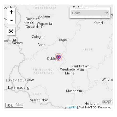
+
-
50 km
Leaflet
|
,
Esri, NAVTEQ, DeLorme