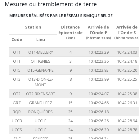
Mesures du tremblement de terre
MESURES RÉALISÉES PAR LE RÉSEAU SISMIQUE BELGE
Station
Distance
Arrivée de
Arrivée de
épicentrale
l'Onde-P
l'Onde-S
(km)
(hh:mm:ss.ss)
(hh:mm:ss.ss
Code
Lieu
OT1
OT1-MELLERY
4
10:42:23.29
10:42:24.03
OTT
OTTIGNIES
3
10:42:23.36
10:42:24.18
OT5
OT5-GENAPPE
9
10:42:23.93
10:42:25.20
OT3
OT3-DION-LE-
8
10:42:23.99
10:42:25.25
MONT
OT2
OT2-RIXENSART
9
10:42:24.07
10:42:25.38
GRZ
GRAND LEEZ
15
10:42:24.66
10:42:26.31
RQR
RONQUIÈRES
25
10:42:26.18
-
UCCB
UCCLE
24
10:42:26.26
10:42:28.94
UCCS
UCCLE
24
10:42:26.30
10:42:28.78
SNF
SENEFFE
25
10:42:26.34
-