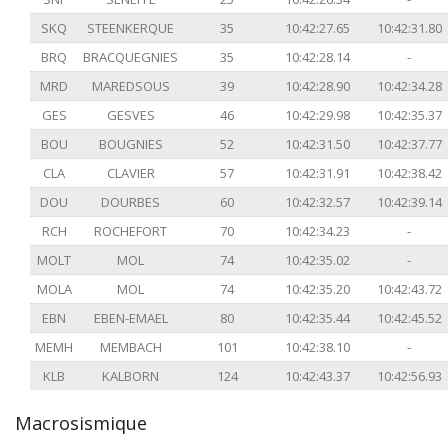
SKQ
STEENKERQUE
35
10:42:27.65
10:42:31.80
BRQ
BRACQUEGNIES
35
10:42:28.14
-
MRD
MAREDSOUS
39
10:42:28.90
10:42:34.28
GES
GESVES
46
10:42:29.98
10:42:35.37
BOU
BOUGNIES
52
10:42:31.50
10:42:37.77
CLA
CLAVIER
57
10:42:31.91
10:42:38.42
DOU
DOURBES
60
10:42:32.57
10:42:39.14
RCH
ROCHEFORT
70
10:42:34.23
-
MOLT
MOL
74
10:42:35.02
-
MOLA
MOL
74
10:42:35.20
10:42:43.72
EBN
EBEN-EMAEL
80
10:42:35.44
10:42:45.52
MEMH
MEMBACH
101
10:42:38.10
-
KLB
KALBORN
124
10:42:43.37
10:42:56.93
Macrosismique