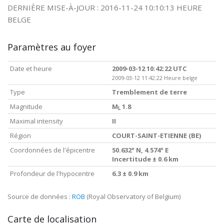
DERNIÈRE MISE-À-JOUR : 2016-11-24 10:10:13 HEURE
BELGE
Paramètres au foyer
Date et heure
2009-03-12 10:42:22 UTC
2009-03-12 11:42:22 Heure belge
Type
Tremblement de terre
Magnitude
M
1.8
L
Maximal intensity
II
Région
COURT-SAINT-ETIENNE (BE)
Coordonnées de l'épicentre
50.632° N, 4.574° E
Incertitude ± 0.6 km
Profondeur de l'hypocentre
6.3 ± 0.9 km
Source de données :
ROB
(Royal Observatory of Belgium)
Carte de localisation