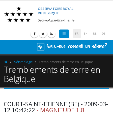
OBSERVATOIRE ROYAL
DE BELGIQUE
Séismologie-Gravimétrie
FR
EN
NL
DE
Avez-vous ressenti un séisme?
Séismologie
Tremblements de terre en Belgique
Homepage
Tremblements de terre en
Belgique
COURT-SAINT-ETIENNE (BE) - 2009-03-
12 10:42:22
- MAGNITUDE 1.8