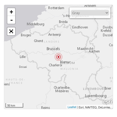
+
-
50 km
Leaflet
|
,
Esri, NAVTEQ, DeLorme