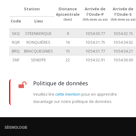
Station
Distance
Arrivée de
Arrivée de
épicentrale
l'Onde-P
l'Onde-S
(km)
(hh:mm:ss.ss)
(hh:mm:ss.ss)
Code
Lieu
SKQ
STEENKERQUE
9
10:54:30.77
10:54:32.15
RQR
RONQUIÈRES
16
10:54:31.75
10:54:34.02
BRQ
BRACQUEGNIES
15
10:54:31.77
10:54:34.21
SNF
SENEFFE
22
10:54:32.91
10:54:36.00
Politique de données
Veuillez lire
cette mention
pour en apprendre
davantage sur notre politique de données.
SÉISMOLOGIE