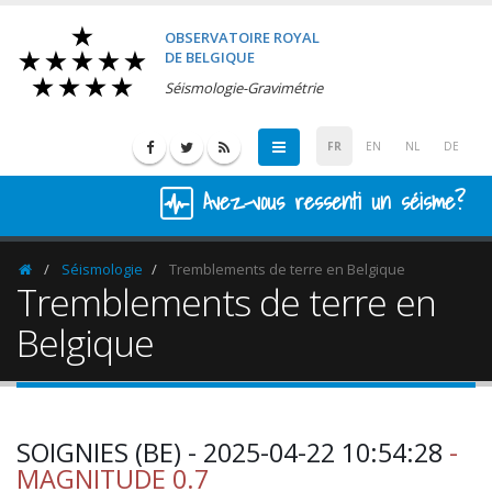
OBSERVATOIRE ROYAL
DE BELGIQUE
Séismologie-Gravimétrie
FR
EN
NL
DE
Avez-vous ressenti un séisme?
Séismologie
Tremblements de terre en Belgique
Homepage
Tremblements de terre en
Belgique
SOIGNIES (BE) - 2025-04-22 10:54:28
-
MAGNITUDE 0.7