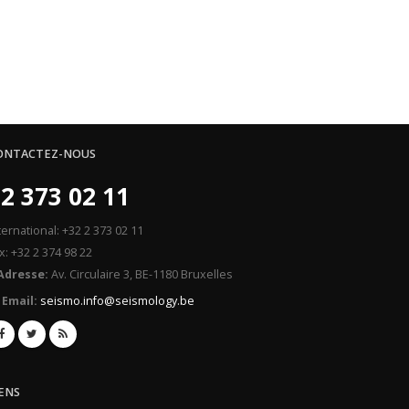
ONTACTEZ-NOUS
2 373 02 11
ternational: +32 2 373 02 11
x: +32 2 374 98 22
Adresse:
Av. Circulaire 3, BE-1180 Bruxelles
Email:
seismo.info@seismology.be
IENS