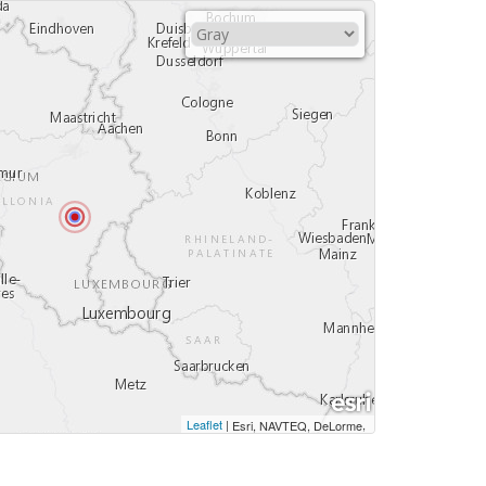
Leaflet
|
,
Esri, NAVTEQ, DeLorme