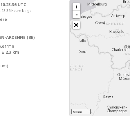
 10:23:36 UTC
+
:23:36 Heure belge
-
ière
EN-ARDENNE (BE)
5.611° E
e ± 2.3 km
gium)
50 km