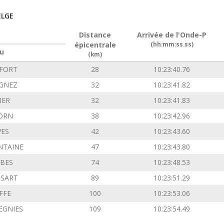
ELGE
Distance
Arrivée de l'Onde-P
épicentrale
(hh:mm:ss.ss)
u
(km)
FORT
28
10:23:40.76
GNEZ
32
10:23:41.82
IER
32
10:23:41.83
ORN
38
10:23:42.96
VES
42
10:23:43.60
NTAINE
47
10:23:43.80
BES
74
10:23:48.53
SSART
89
10:23:51.29
FFE
100
10:23:53.06
EGNIES
109
10:23:54.49