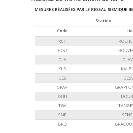
MESURES RÉALISÉES PAR LE RÉSEAU SISMIQUE B
Station
Code
Lie
RCH
ROCHE
HOU
HOUVE
CLA
CLAV
KLB
KALB
GES
GES
GRAP
GRAPFO
DOU
DOUR
TGA
TANGI
SNF
SENE
BRQ
BRACQU