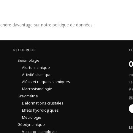
endre davantage sur notre politique de données.
RECHERCHE
C
Séismologie
0
Alerte sismique
Activité sismique
In
Aléas et risques sismiques
Fa
Macrosismologie
Gravimétrie
Déformations crustales
Effets hydrologiques
Métrologie
Géodynamique
L
Volcano-sismologie