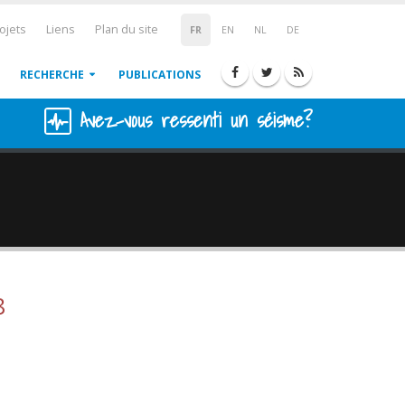
ojets
Liens
Plan du site
FR
EN
NL
DE
RECHERCHE
PUBLICATIONS
Avez-vous ressenti un séisme?
8