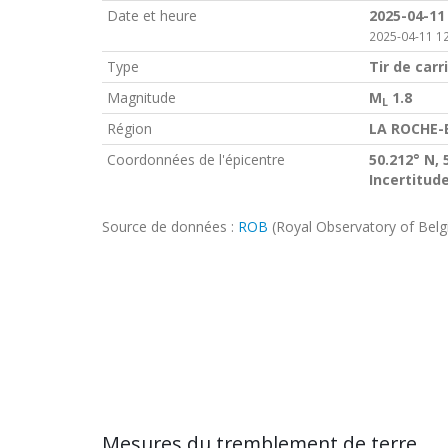
Date et heure
2025-04-11
2025-04-11 12
Type
Tir de carr
Magnitude
M
1.8
L
Région
LA ROCHE-
Coordonnées de l'épicentre
50.212° N, 
Incertitud
Source de données :
ROB
(Royal Observatory of Bel
Mesures du tremblement de terre