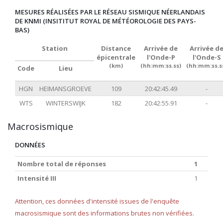
MESURES RÉALISÉES PAR LE RÉSEAU SISMIQUE NÉERLANDAIS
DE KNMI (INSITITUT ROYAL DE MÉTÉOROLOGIE DES PAYS-
BAS)
Station
Distance
Arrivée de
Arrivée d
épicentrale
l'Onde-P
l'Onde-S
(km)
(hh:mm:ss.ss)
(hh:mm:ss.s
Code
Lieu
HGN
HEIMANSGROEVE
109
20:42:45.49
-
WTS
WINTERSWIJK
182
20:42:55.91
-
Macrosismique
DONNÉES
Nombre total de réponses
1
Intensité III
1
Attention, ces données d'intensité issues de l'enquête
macrosismique sont des informations brutes non vérifiées.