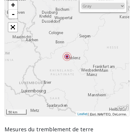
+
-
50 km
Leaflet
|
,
Esri, NAVTEQ, DeLorme
Mesures du tremblement de terre