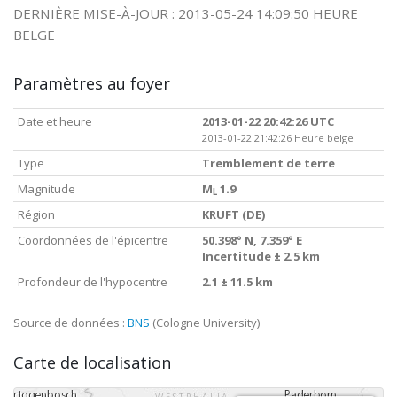
DERNIÈRE MISE-À-JOUR : 2013-05-24 14:09:50 HEURE
BELGE
Paramètres au foyer
Date et heure
2013-01-22 20:42:26 UTC
2013-01-22 21:42:26 Heure belge
Type
Tremblement de terre
Magnitude
M
1.9
L
Région
KRUFT (DE)
Coordonnées de l'épicentre
50.398° N, 7.359° E
Incertitude ± 2.5 km
Profondeur de l'hypocentre
2.1 ± 11.5 km
Source de données :
BNS
(Cologne University)
Carte de localisation