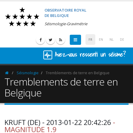
OBSERVATOIRE ROYAL
DE BELGIQUE
Séismologie-Gravimétrie
FR
EN
NL
DE
Avez-vous ressenti un séisme?
Séismologie
Tremblements de terre en Belgique
Homepage
Tremblements de terre en
Belgique
KRUFT (DE) - 2013-01-22 20:42:26
-
MAGNITUDE 1.9