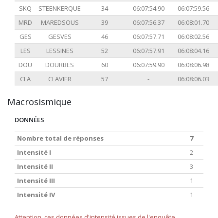
SKQ
STEENKERQUE
34
06:07:54.90
06:07:59.56
MRD
MAREDSOUS
39
06:07:56.37
06:08:01.70
GES
GESVES
46
06:07:57.71
06:08:02.56
LES
LESSINES
52
06:07:57.91
06:08:04.16
DOU
DOURBES
60
06:07:59.90
06:08:06.98
CLA
CLAVIER
57
-
06:08:06.03
Macrosismique
DONNÉES
Nombre total de réponses
7
Intensité I
2
Intensité II
3
Intensité III
1
Intensité IV
1
Attention, ces données d'intensité issues de l'enquête