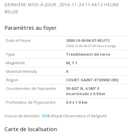
DERNIÈRE MISE-À-JOUR : 2016-11-24 11:44:12 HEURE
BELGE
Paramètres au foyer
Date et heure
2008-10-06 06:07:49 UTC
2008-10-06 08:07:49 Heure belge
Type
Tremblement de terre
Magnitude
M
1.1
L
Maximal intensity
II
Région
COURT-SAINT-ETIENNE (BE)
Coordonnées de l'épicentre
50.632° N, 4.565° E
Incertitude ± 0.6 km
Profondeur de l'hypocentre
6.0 ± 1.0 km
Source de données :
ROB
(Royal Observatory of Belgium)
Carte de localisation