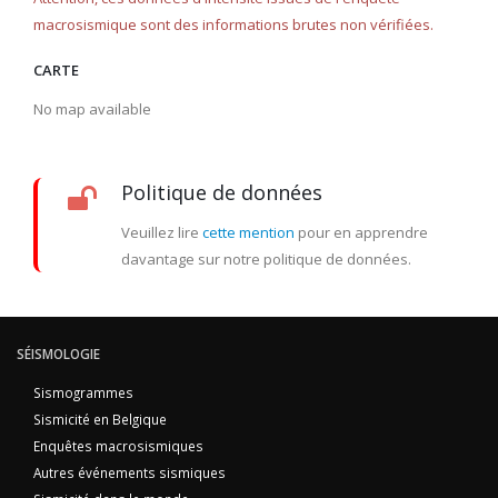
macrosismique sont des informations brutes non vérifiées.
CARTE
No map available
Politique de données
Veuillez lire
cette mention
pour en apprendre
davantage sur notre politique de données.
SÉISMOLOGIE
Sismogrammes
Sismicité en Belgique
Enquêtes macrosismiques
Autres événements sismiques