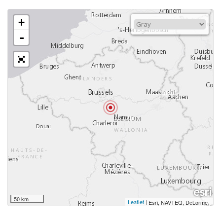
+
-
50 km
Leaflet
|
,
Esri, NAVTEQ, DeLorme