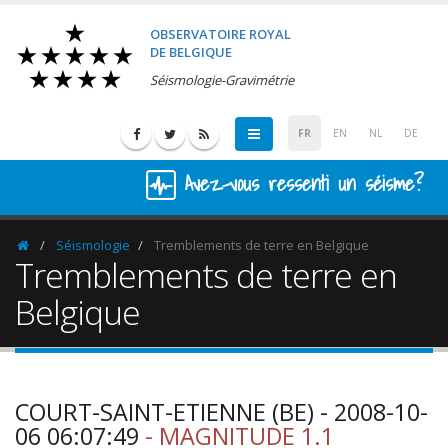
OBSERVATOIRE ROYAL
DE BELGIQUE
Séismologie-Gravimétrie
FR
EN
NL
DE
Avez-vous ressenti un séisme?
Séismologie
Tremblements de terre en Belgique
Homepage
Tremblements de terre en
Belgique
COURT-SAINT-ETIENNE (BE) - 2008-10-
06 06:07:49
- MAGNITUDE 1.1