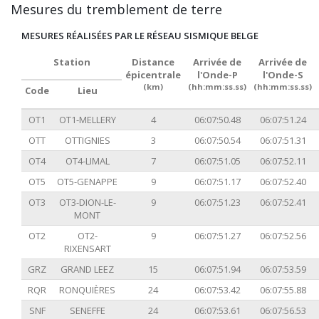
Mesures du tremblement de terre
MESURES RÉALISÉES PAR LE RÉSEAU SISMIQUE BELGE
Station
Distance
Arrivée de
Arrivée de
épicentrale
l'Onde-P
l'Onde-S
(km)
(hh:mm:ss.ss)
(hh:mm:ss.ss)
Code
Lieu
OT1
OT1-MELLERY
4
06:07:50.48
06:07:51.24
OTT
OTTIGNIES
3
06:07:50.54
06:07:51.31
OT4
OT4-LIMAL
7
06:07:51.05
06:07:52.11
OT5
OT5-GENAPPE
9
06:07:51.17
06:07:52.40
OT3
OT3-DION-LE-
9
06:07:51.23
06:07:52.41
MONT
OT2
OT2-
9
06:07:51.27
06:07:52.56
RIXENSART
GRZ
GRAND LEEZ
15
06:07:51.94
06:07:53.59
RQR
RONQUIÈRES
24
06:07:53.42
06:07:55.88
SNF
SENEFFE
24
06:07:53.61
06:07:56.53