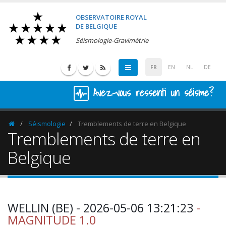
OBSERVATOIRE ROYAL
DE BELGIQUE
Séismologie-Gravimétrie
FR
EN
NL
DE
Avez-vous ressenti un séisme?
Séismologie
Tremblements de terre en Belgique
Homepage
Tremblements de terre en
Belgique
WELLIN (BE) - 2026-05-06 13:21:23
-
MAGNITUDE 1.0