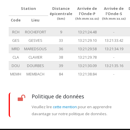
Station
Distance
Arrivée de
Arrivée de
épicentrale
l'Onde-P
l'Onde-S
(km)
(hh:mm:ss.ss)
(hh:mm:ss.ss)
Code
Lieu
RCH
ROCHEFORT
9
13:21:24.48
-
GES
GESVES
33
13:21:29.10
13:21:33.42
MRD
MAREDSOUS
36
13:21:29.58
13:21:34.19
CLA
CLAVIER
38
13:21:29.78
-
DOU
DOURBES
39
13:21:30.09
13:21:35.16
MEMH
MEMBACH
84
13:21:38.84
-
Politique de données
Veuillez lire
cette mention
pour en apprendre
davantage sur notre politique de données.