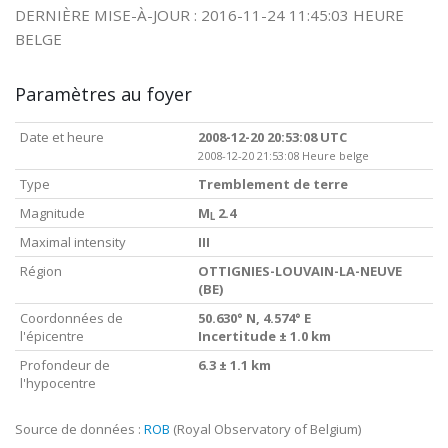
DERNIÈRE MISE-À-JOUR : 2016-11-24 11:45:03 HEURE
BELGE
Paramètres au foyer
Date et heure
2008-12-20 20:53:08 UTC
2008-12-20 21:53:08 Heure belge
Type
Tremblement de terre
Magnitude
M
2.4
L
Maximal intensity
III
Région
OTTIGNIES-LOUVAIN-LA-NEUVE
(BE)
Coordonnées de
50.630° N, 4.574° E
l'épicentre
Incertitude ± 1.0 km
Profondeur de
6.3 ± 1.1 km
l'hypocentre
Source de données :
ROB
(Royal Observatory of Belgium)