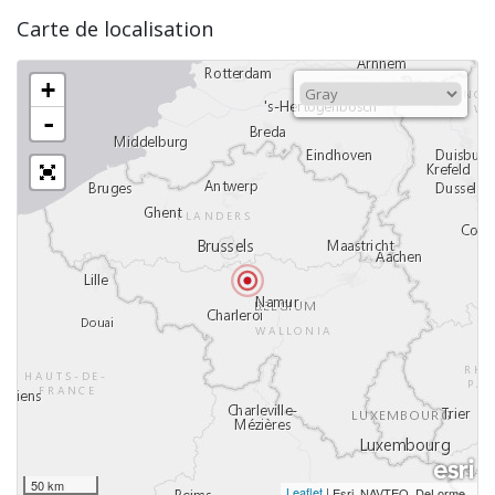
Carte de localisation
+
-
50 km
Leaflet
|
,
Esri, NAVTEQ, DeLorme