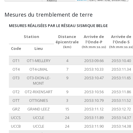
Mesures du tremblement de terre
MESURES RÉALISÉES PAR LE RÉSEAU SISMIQUE BELGE
Station
Distance
Arrivée de
Arrivée de
épicentrale
l'Onde-P
l'Onde-S
(km)
(hh:mm:ss.ss)
(hh:mm:ss.ss
Code
Lieu
OT1
OT1-MELLERY
4
20:53:09.66
20:53:10.40
OT4
OT4-LIMAL
7
20:53:10.33
20:53:11.34
OT3
OT3-DION-LE-
9
20:53:10.47
20:53:11.65
MONT
OT2
OT2-RIXENSART
9
20:53:10.56
20:53:11.86
OTT
OTTIGNIES
3
20:53:10.79
20:53:11.52
GRZ
GRAND LEEZ
15
20:53:11.12
20:53:12.72
UCCS
UCCLE
24
20:53:11.89
20:53:14.37
UCCB
UCCLE
24
20:53:11.90
20:53:14.38