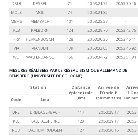
DSLB
DESSEL
75
20:53:21.75
20:53:30.46
MOLS
MOL
74
20:53:21.85
-
MEMS
MEMBACH
101
20:53:25.57
-
KLB
KALBORN
124
20:53:29.70
20:53:42.76
HRK
HERKENBOSCH
128
20:53:30.36
20:53:46.41
VIA
VIANDEN
139
20:53:32.05
20:53:46.92
WLF
WALFERDANGE
156
20:53:34.72
20:53:51.84
MESURES RÉALISÉES PAR LE RÉSEAU SISMIQUE ALLEMAND DE
BENSBERG (UNIVERSITÉ DE COLOGNE)
Station
Distance
Arrivée de
Arriv
épicentrale
l'Onde-P
l'On
(km)
(hh:mm:ss.ss)
(hh:mm:
Code
Lieu
DRE
DREILÄGERBACH
117
20:53:28.17
20:53:
KLL
KALLTALSPERRE
123
20:53:29.17
20:53:
ROD
DALHEIM RÖDGEN
127
20:53:30.16
20:53: