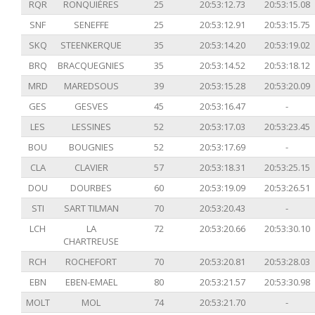
RQR
RONQUIÈRES
25
20:53:12.73
20:53:15.08
SNF
SENEFFE
25
20:53:12.91
20:53:15.75
SKQ
STEENKERQUE
35
20:53:14.20
20:53:19.02
BRQ
BRACQUEGNIES
35
20:53:14.52
20:53:18.12
MRD
MAREDSOUS
39
20:53:15.28
20:53:20.09
GES
GESVES
45
20:53:16.47
-
LES
LESSINES
52
20:53:17.03
20:53:23.45
BOU
BOUGNIES
52
20:53:17.69
-
CLA
CLAVIER
57
20:53:18.31
20:53:25.15
DOU
DOURBES
60
20:53:19.09
20:53:26.51
STI
SART TILMAN
70
20:53:20.43
-
LCH
LA
72
20:53:20.66
20:53:30.10
CHARTREUSE
RCH
ROCHEFORT
70
20:53:20.81
20:53:28.03
EBN
EBEN-EMAEL
80
20:53:21.57
20:53:30.98
MOLT
MOL
74
20:53:21.70
-