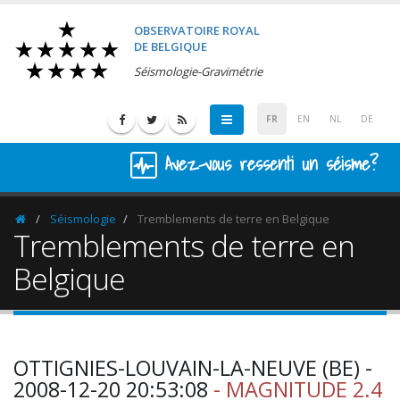
OBSERVATOIRE ROYAL
DE BELGIQUE
Séismologie-Gravimétrie
FR
EN
NL
DE
Avez-vous ressenti un séisme?
Séismologie
Tremblements de terre en Belgique
Homepage
Tremblements de terre en
Belgique
OTTIGNIES-LOUVAIN-LA-NEUVE (BE) -
2008-12-20 20:53:08
- MAGNITUDE 2.4