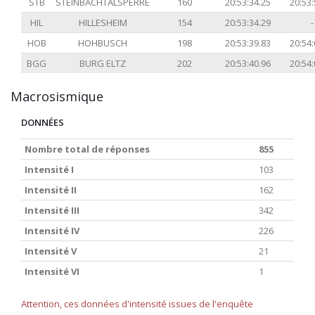
STB
STEINBACHTALSPERRE
160
20:53:34.25
20:53:
HIL
HILLESHEIM
154
20:53:34.29
-
HOB
HOHBUSCH
198
20:53:39.83
20:54:
BGG
BURG ELTZ
202
20:53:40.96
20:54:
Macrosismique
DONNÉES
Nombre total de réponses
855
Intensité I
103
Intensité II
162
Intensité III
342
Intensité IV
226
Intensité V
21
Intensité VI
1
Attention, ces données d'intensité issues de l'enquête