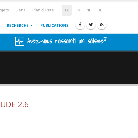
ojets
Liens
Plan du site
FR
EN
NL
DE
RECHERCHE
PUBLICATIONS
Avez-vous ressenti un séisme?
UDE 2.6