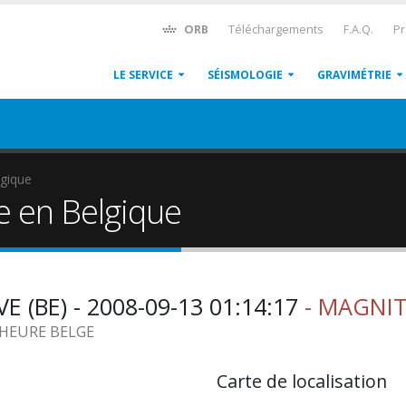
ORB
Téléchargements
F.A.Q.
Pr
LE SERVICE
SÉISMOLOGIE
GRAVIMÉTRIE
gique
e en Belgique
 (BE) - 2008-09-13 01:14:17
- MAGNIT
9 HEURE BELGE
Carte de localisation