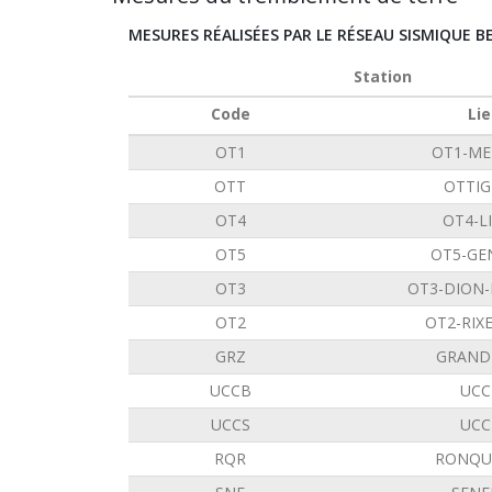
MESURES RÉALISÉES PAR LE RÉSEAU SISMIQUE B
Station
Code
Lie
OT1
OT1-ME
OTT
OTTIG
OT4
OT4-L
OT5
OT5-GE
OT3
OT3-DION
OT2
OT2-RIX
GRZ
GRAND
UCCB
UCC
UCCS
UCC
RQR
RONQU