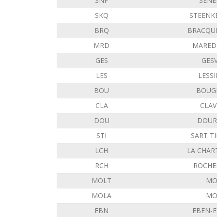
SNF
SENE
SKQ
STEENK
BRQ
BRACQU
MRD
MARED
GES
GES
LES
LESS
BOU
BOUG
CLA
CLAV
DOU
DOUR
STI
SART T
LCH
LA CHAR
RCH
ROCHE
MOLT
MO
MOLA
MO
EBN
EBEN-