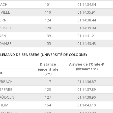
ACH
101
01:14:34.34
VILLE
110
01:14:35.91
ORN
124
01:14:38.44
BOSCH
128
01:14:39.04
DEN
139
01:14:41.21
DANGE
155
01:14:43.43
ALLEMAND DE BENSBERG (UNIVERSITÉ DE COLOGNE)
Distance
Arrivée de l'Onde-P
épicentrale
(hh:mm:ss.ss)
u
(km)
ERBACH
117
01:14:36.87
SPERRE
123
01:14:37.89
 RÖDGEN
127
01:14:38.90
SHEIM
154
01:14:43.10
TALSPERRE
160
01:14:43.80