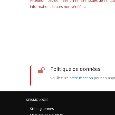
Attention, ces données d'intensité issues de l'en
informations brutes non vérifiées.
Politique de données
Veuillez lire
cette mention
pour en appr
SÉISMOLOGIE
Sismogrammes
Sismicité en Belgique