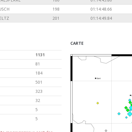
USCH
198
01:14:48.66
ELTZ
201
01:14:49.84
CARTE
1131
81
184
501
323
32
5
5