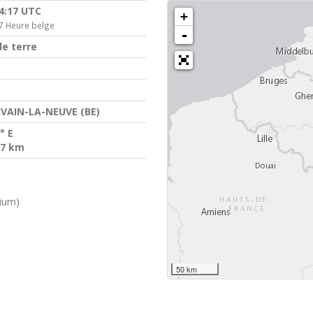
14:17 UTC
+
7 Heure belge
-
e terre
VAIN-LA-NEUVE (BE)
° E
.7 km
gium)
50 km