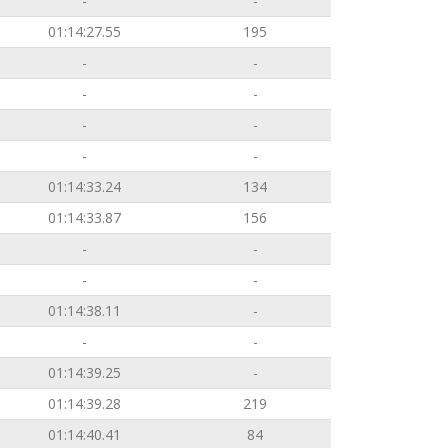
-
-
01:14:27.55
195
-
-
-
-
-
-
-
-
01:14:33.24
134
01:14:33.87
156
-
-
-
-
01:14:38.11
-
-
-
01:14:39.25
-
01:14:39.28
219
01:14:40.41
84