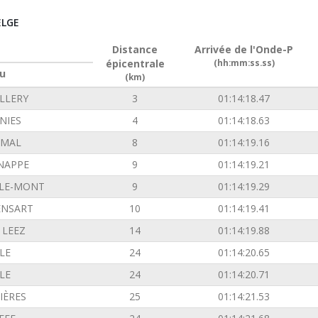
ELGE
Distance
Arrivée de l'Onde-P
épicentrale
(hh:mm:ss.ss)
u
(km)
LLERY
3
01:14:18.47
NIES
4
01:14:18.63
IMAL
8
01:14:19.16
NAPPE
9
01:14:19.21
-LE-MONT
9
01:14:19.29
ENSART
10
01:14:19.41
 LEEZ
14
01:14:19.88
LE
24
01:14:20.65
LE
24
01:14:20.71
IÈRES
25
01:14:21.53