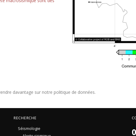
quête macrosismique sont des
endre davantage sur notre politique de données.
RECHERCHE
C
Séismologie
0
Alerte sismique