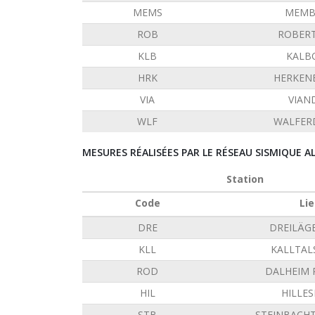
MEMS
MEMB
ROB
ROBERT
KLB
KALB
HRK
HERKEN
VIA
VIAN
WLF
WALFER
MESURES RÉALISÉES PAR LE RÉSEAU SISMIQUE 
Station
Code
Lie
DRE
DREILÄG
KLL
KALLTAL
ROD
DALHEIM
HIL
HILLE
STB
STEINBACH