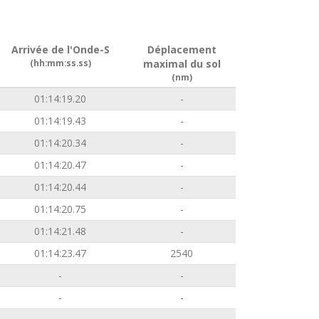
Arrivée de l'Onde-S
Déplacement
(hh:mm:ss.ss)
maximal du sol
(nm)
01:14:19.20
-
01:14:19.43
-
01:14:20.34
-
01:14:20.47
-
01:14:20.44
-
01:14:20.75
-
01:14:21.48
-
01:14:23.47
2540
-
-
-
-