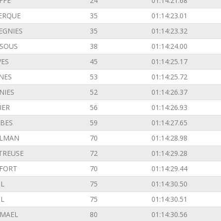
FFE
24
01:14:21.68
ERQUE
35
01:14:23.01
EGNIES
35
01:14:23.32
SOUS
38
01:14:24.00
VES
45
01:14:25.17
INES
53
01:14:25.72
NIES
52
01:14:26.37
IER
56
01:14:26.93
BES
59
01:14:27.65
ILMAN
70
01:14:28.98
TREUSE
72
01:14:29.28
FORT
70
01:14:29.44
L
75
01:14:30.50
L
75
01:14:30.51
EMAEL
80
01:14:30.56