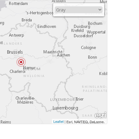
Leaflet
|
,
Esri, NAVTEQ, DeLorme