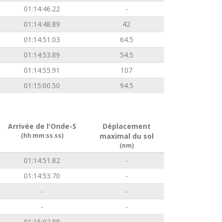
01:14:46.22
-
01:14:48.89
42
01:14:51.03
64.5
01:14:53.89
54.5
01:14:55.91
107
01:15:00.50
94.5
Arrivée de l'Onde-S
Déplacement
(hh:mm:ss.ss)
maximal du sol
(nm)
01:14:51.82
-
01:14:53.70
-
-
-
-
-
01:15:02.88
-