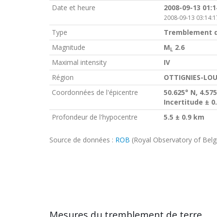
Date et heure
2008-09-13 01:
2008-09-13 03:14:1
Type
Tremblement d
Magnitude
M
2.6
L
Maximal intensity
IV
Région
OTTIGNIES-LOU
Coordonnées de l'épicentre
50.625° N, 4.575
Incertitude ± 0
Profondeur de l'hypocentre
5.5 ± 0.9 km
Source de données :
ROB
(Royal Observatory of Bel
Mesures du tremblement de terre