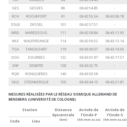
GES
GESVES
86
06:42:54.85
-
RCH
ROCHEFORT
91
06:42:55.54
06:43:06.78
DSLB
DESSEL
101
06:42:57.51
-
MRD
MAREDSOUS
111
06:42:58.84
06:43:11.93
WLF
WALFERDANGE
114
06:42:59.52
06:43:13.14
TGA
TANGISSART
119
06:43:00.07
06:43:14.03
DOU
DOURBES
132
06:43:01.97
06:43:17.57
SNF
SENEFFE
138
06:43:02.75
-
RQR
RONQUIÈRES
140
06:43:03.58
-
SKQ
STEENKERQUE
150
06:43:04.15
06:43:21.81
MESURES RÉALISÉES PAR LE RÉSEAU SISMIQUE ALLEMAND DE
BENSBERG (UNIVERSITÉ DE COLOGNE)
Station
Distance
Arrivée de
Arrivée de
épicentrale
l'Onde-P
l'Onde-S
(km)
(hh:mm:ss.ss)
(hh:mm:ss.ss)
Code
Lieu