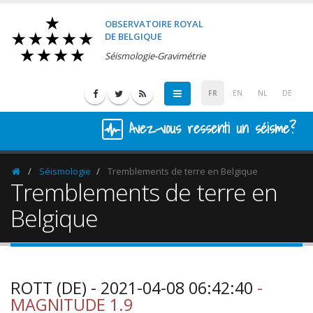
OBSERVATOIRE ROYAL
DE BELGIQUE
Séismologie-Gravimétrie
FR
EN
NL
DE
Avez-vous ressenti un séisme?
Séismologie
Tremblements de terre en Belgique
Homepage
Tremblements de terre en
Belgique
ROTT (DE) - 2021-04-08 06:42:40
-
MAGNITUDE 1.9