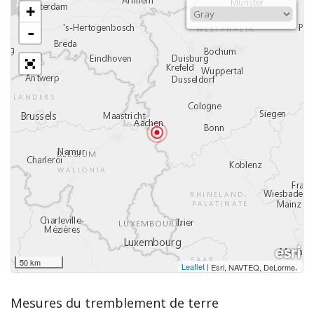
+
-
50 km
Leaflet
|
,
Esri, NAVTEQ, DeLorme
Mesures du tremblement de terre