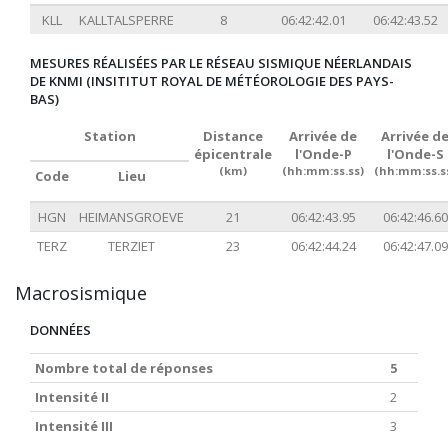
KLL
KALLTALSPERRE
8
06:42:42.01
06:42:43.52
MESURES RÉALISÉES PAR LE RÉSEAU SISMIQUE NÉERLANDAIS
DE KNMI (INSITITUT ROYAL DE MÉTÉOROLOGIE DES PAYS-
BAS)
Station
Distance
Arrivée de
Arrivée d
épicentrale
l'Onde-P
l'Onde-S
(km)
(hh:mm:ss.ss)
(hh:mm:ss.s
Code
Lieu
HGN
HEIMANSGROEVE
21
06:42:43.95
06:42:46.60
TERZ
TERZIET
23
06:42:44.24
06:42:47.09
Macrosismique
DONNÉES
Nombre total de réponses
5
Intensité II
2
Intensité III
3