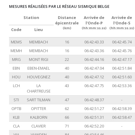
MESURES RÉALISÉES PAR LE RÉSEAU SISMIQUE BELGE
Station
Distance
Arrivée de
Arrivée de
épicentrale
l'Onde-P
l'Onde-S
(km)
(hh:mm:ss.ss)
(hh:mm:ss.ss)
Code
Lieu
MEMS
MEMBACH
16
06:42:43.33
06:42:45.74
MEMH
MEMBACH
16
06:42:43.36
06:42:45.76
MRG
MONT RIGI
22
06:42:44.16
06:42:47.17
EBN
EBEN-EMAEL
40
06:42:47.04
06:42:51.84
HOU
HOUVEGNEZ
40
06:42:47.12
06:42:51.60
LCH
LA
43
06:42:47.75
06:42:53.36
CHARTREUSE
STI
SART TILMAN
47
06:42:48.37
-
OPTB
OPITTER
62
06:42:51.27
06:42:58.39
KLB
KALBORN
66
06:42:51.31
06:42:58.47
CLA
CLAVIER
71
06:42:52.20
-
VIA
VIANDEN
84
06:42:54.46
-