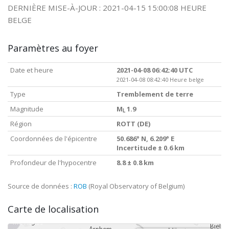
DERNIÈRE MISE-À-JOUR : 2021-04-15 15:00:08 HEURE
BELGE
Paramètres au foyer
Date et heure
2021-04-08 06:42:40 UTC
2021-04-08 08:42:40 Heure belge
Type
Tremblement de terre
Magnitude
M
1.9
L
Région
ROTT (DE)
Coordonnées de l'épicentre
50.686° N, 6.209° E
Incertitude ± 0.6 km
Profondeur de l'hypocentre
8.8 ± 0.8 km
Source de données :
ROB
(Royal Observatory of Belgium)
Carte de localisation