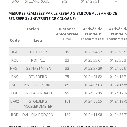
SKQ
STEENKERQUE
242
01:24:27.51
-
MESURES RÉALISÉES PAR LE RÉSEAU SISMIQUE ALLEMAND DE
BENSBERG (UNIVERSITÉ DE COLOGNE)
Station
Distance
Arrivée de
Arrivée d
épicentrale
l'Onde-P
l'Onde-S
(km)
(hh:mm:ss.ss)
(hh:mm:ss.s
Code
Lieu
BGG
BURG ELTZ
15
01:23:54.77
01:23:56.9
KOE
KÖPPEL
23
01:23:55.67
01:23:58.3
NAST
IGS NASTÄTTEN
32
01:23:57.29
01:24:00.9
BNS
BENSBERG
75
01:24:03.82
01:24:12.7
KLL
KALLTALSPERRE
89
01:24:06.03
01:24:16.5
DRE
DREILÄGERBACH
95
01:24:07.15
01:24:17.2
BA02
STOLBERG
101
01:24:08.55
01:24:19.4
(ACCELEROMETER)
ROD
DALHEIM RÖDGEN
129
01:24:11.98
01:24:28.7
MESURES RÉALISÉES PAR LE RÉSEAU SISMIQUE NÉERLANDAIS