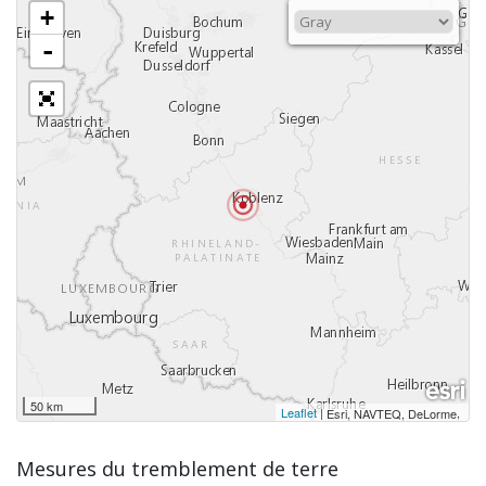
+
-
50 km
Leaflet
|
,
Esri, NAVTEQ, DeLorme
Mesures du tremblement de terre