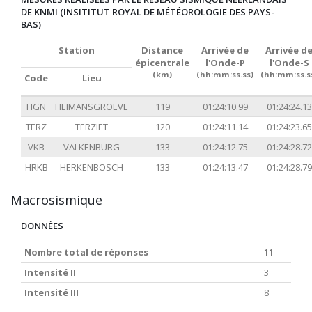
DE KNMI (INSITITUT ROYAL DE MÉTÉOROLOGIE DES PAYS-
BAS)
Station
Distance
Arrivée de
Arrivée d
épicentrale
l'Onde-P
l'Onde-S
(km)
(hh:mm:ss.ss)
(hh:mm:ss.s
Code
Lieu
HGN
HEIMANSGROEVE
119
01:24:10.99
01:24:24.13
TERZ
TERZIET
120
01:24:11.14
01:24:23.65
VKB
VALKENBURG
133
01:24:12.75
01:24:28.72
HRKB
HERKENBOSCH
133
01:24:13.47
01:24:28.79
Macrosismique
DONNÉES
Nombre total de réponses
11
Intensité II
3
Intensité III
8