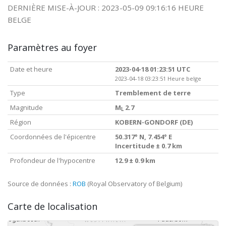
DERNIÈRE MISE-À-JOUR : 2023-05-09 09:16:16 HEURE
BELGE
Paramètres au foyer
Date et heure
2023-04-18 01:23:51 UTC
2023-04-18 03:23:51 Heure belge
Type
Tremblement de terre
Magnitude
M
2.7
L
Région
KOBERN-GONDORF (DE)
Coordonnées de l'épicentre
50.317° N, 7.454° E
Incertitude ± 0.7 km
Profondeur de l'hypocentre
12.9 ± 0.9 km
Source de données :
ROB
(Royal Observatory of Belgium)
Carte de localisation