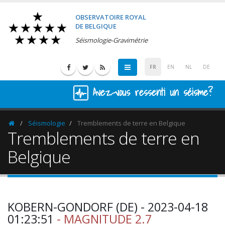
OBSERVATOIRE ROYAL
DE BELGIQUE
Séismologie-Gravimétrie
FR
EN
NL
DE
Avez-vous ressenti un séisme?
Séismologie
Tremblements de terre en Belgique
Homepage
Tremblements de terre en
Belgique
KOBERN-GONDORF (DE) - 2023-04-18
01:23:51
- MAGNITUDE 2.7