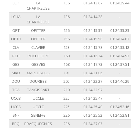
LCH
LA
136
01:24:13.67
01:24:29.44
CHARTREUSE
LCHA
LA
136
01:24:14.28
-
CHARTREUSE
OPT
OPITTER
156
01:24:15.57
01:24:35.83
OPTB
OPITTER
156
01:24:15.58
01:24:34.83
CLA
CLAVIER
153
01:24:15.78
01:24:33.12
RCH
ROCHEFORT
160
01:24:16.34
01:24:34.93
GES
GESVES
168
01:24:17.73
01:24:37.51
MRD
MAREDSOUS
191
01:24:21.06
-
DOU
DOURBES
205
01:24:22.27
01:24:46.29
TGA
TANGISSART
210
01:24:22.97
-
UCCB
UCCLE
225
01:24:25.47
-
UCCS
UCCLE
225
01:24:25.49
01:24:52.16
SNF
SENEFFE
226
01:24:25.52
01:24:52.81
BRQ
BRACQUEGNIES
236
01:24:27.03
-