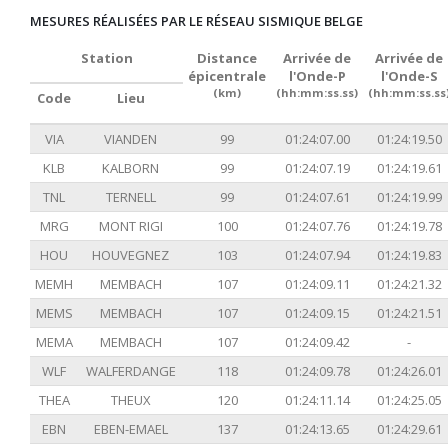
MESURES RÉALISÉES PAR LE RÉSEAU SISMIQUE BELGE
Station
Distance
Arrivée de
Arrivée de
épicentrale
l'Onde-P
l'Onde-S
(km)
(hh:mm:ss.ss)
(hh:mm:ss.ss
Code
Lieu
VIA
VIANDEN
99
01:24:07.00
01:24:19.50
KLB
KALBORN
99
01:24:07.19
01:24:19.61
TNL
TERNELL
99
01:24:07.61
01:24:19.99
MRG
MONT RIGI
100
01:24:07.76
01:24:19.78
HOU
HOUVEGNEZ
103
01:24:07.94
01:24:19.83
MEMH
MEMBACH
107
01:24:09.11
01:24:21.32
MEMS
MEMBACH
107
01:24:09.15
01:24:21.51
MEMA
MEMBACH
107
01:24:09.42
-
WLF
WALFERDANGE
118
01:24:09.78
01:24:26.01
THEA
THEUX
120
01:24:11.14
01:24:25.05
EBN
EBEN-EMAEL
137
01:24:13.65
01:24:29.61