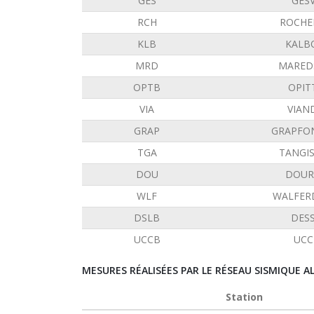
GES
GES
RCH
ROCHE
KLB
KALB
MRD
MARED
OPTB
OPIT
VIA
VIAN
GRAP
GRAPFO
TGA
TANGI
DOU
DOUR
WLF
WALFER
DSLB
DES
UCCB
UCC
MESURES RÉALISÉES PAR LE RÉSEAU SISMIQUE 
Station