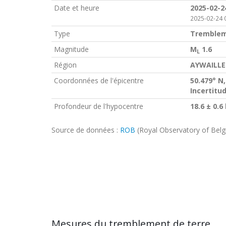
Date et heure
2025-02-2
2025-02-24 
Type
Tremblem
Magnitude
M
1.6
L
Région
AYWAILLE 
Coordonnées de l'épicentre
50.479° N,
Incertitu
Profondeur de l'hypocentre
18.6 ± 0.6
Source de données :
ROB
(Royal Observatory of Bel
Mesures du tremblement de terre