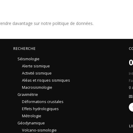
endre davantage sur notre politique de données.
RECHERCHE
C
Séismologie
0
Alerte sismique
Activité sismique
In
Aléas et risques sismiques
Fa
Macrosismologie
Gravimétrie
Déformations crustales
Effets hydrologiques
Métrologie
Géodynamique
L
Volcano-sismologie