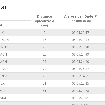
ELGE
Distance
Arrivée de l'Onde-P
épicentrale
(hh:mm:ss.ss)
u
(km)
UX
5
05:05:22.57
ILMAN
16
05:05:23.43
TREUSE
20
05:05:23.90
ACH
25
05:05:24.39
ACH
25
05:05:24.40
GNEZ
24
05:05:24.47
RIGI
25
05:05:24.51
IER
31
05:05:25.25
ELL
31
05:05:25.28
EMAEL
35
05:05:25.81