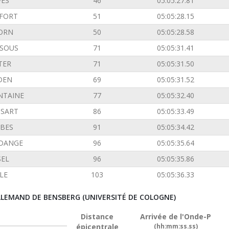
VES
46
05:05:27.81
FORT
51
05:05:28.15
ORN
50
05:05:28.58
SOUS
71
05:05:31.41
TER
71
05:05:31.50
DEN
69
05:05:31.52
NTAINE
77
05:05:32.40
SSART
86
05:05:33.49
BES
91
05:05:34.42
DANGE
96
05:05:35.64
SEL
96
05:05:35.86
LE
103
05:05:36.33
ALLEMAND DE BENSBERG (UNIVERSITÉ DE COLOGNE)
Distance
Arrivée de l'Onde-P
épicentrale
(hh:mm:ss.ss)