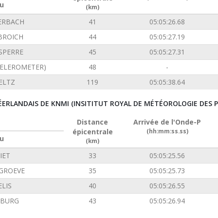
u
(km)
ERBACH
41
05:05:26.68
BROICH
44
05:05:27.19
SPERRE
45
05:05:27.31
CELEROMETER)
48
-
ELTZ
119
05:05:38.64
ÉERLANDAIS DE KNMI (INSITITUT ROYAL DE MÉTÉOROLOGIE DES P
Distance
Arrivée de l'Onde-P
épicentrale
(hh:mm:ss.ss)
u
(km)
IET
33
05:05:25.56
GROEVE
35
05:05:25.73
LIS
40
05:05:26.55
NBURG
43
05:05:26.94