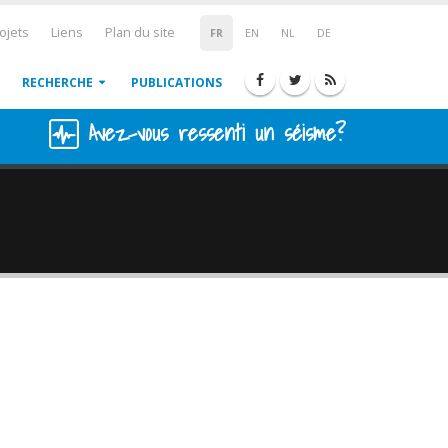
ojets
Liens
Plan du site
FR
EN
NL
DE
RECHERCHE
PUBLICATIONS
Avez-vous ressenti un séisme?