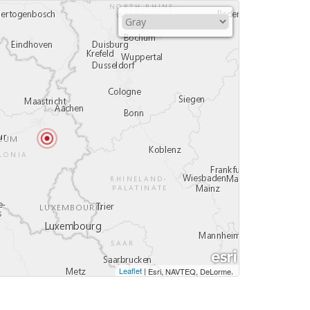
Leaflet
|
,
Esri, NAVTEQ, DeLorme