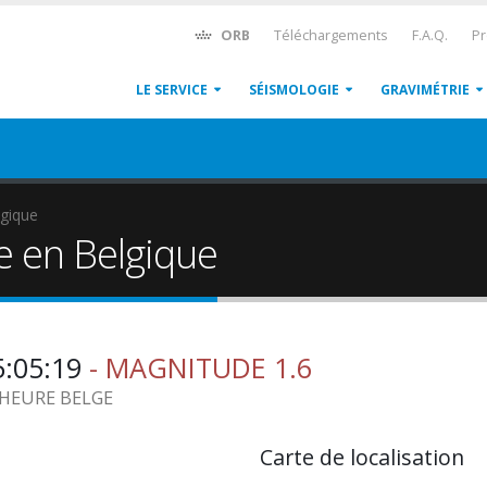
ORB
Téléchargements
F.A.Q.
Pr
LE SERVICE
SÉISMOLOGIE
GRAVIMÉTRIE
gique
e en Belgique
5:05:19
- MAGNITUDE 1.6
1 HEURE BELGE
Carte de localisation