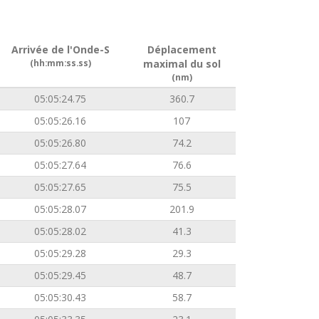
Arrivée de l'Onde-S
Déplacement
(hh:mm:ss.ss)
maximal du sol
(nm)
05:05:24.75
360.7
05:05:26.16
107
05:05:26.80
74.2
05:05:27.64
76.6
05:05:27.65
75.5
05:05:28.07
201.9
05:05:28.02
41.3
05:05:29.28
29.3
05:05:29.45
48.7
05:05:30.43
58.7