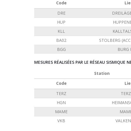
Code
Lie
DRE
DREILÄG
HUP
HUPPEN
KLL
KALLTAL
BA02
STOLBERG (AC
BGG
BURG 
MESURES RÉALISÉES PAR LE RÉSEAU SISMIQUE N
Station
Code
Lie
TERZ
TERZ
HGN
HEIMANS
MAME
MAME
VKB
VALKE