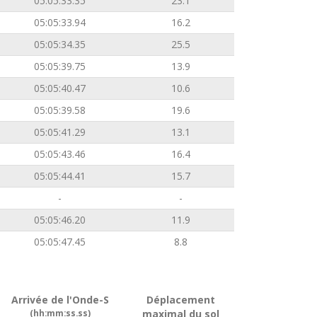
05:05:33.35
23.1
05:05:33.94
16.2
05:05:34.35
25.5
05:05:39.75
13.9
05:05:40.47
10.6
05:05:39.58
19.6
05:05:41.29
13.1
05:05:43.46
16.4
05:05:44.41
15.7
-
-
05:05:46.20
11.9
05:05:47.45
8.8
Arrivée de l'Onde-S
Déplacement
(hh:mm:ss.ss)
maximal du sol