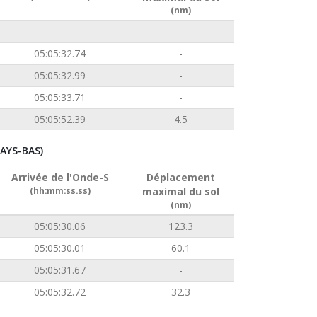
(nm)
-
-
05:05:32.74
-
05:05:32.99
-
05:05:33.71
-
05:05:52.39
4.5
AYS-BAS)
Arrivée de l'Onde-S
Déplacement
(hh:mm:ss.ss)
maximal du sol
(nm)
05:05:30.06
123.3
05:05:30.01
60.1
05:05:31.67
-
05:05:32.72
32.3