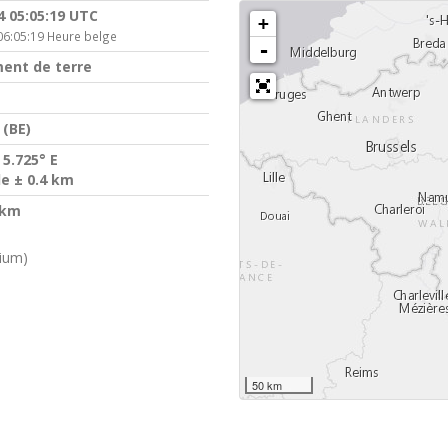
4 05:05:19 UTC
+
06:05:19 Heure belge
-
ent de terre
(BE)
 5.725° E
de ± 0.4 km
 km
gium)
50 km