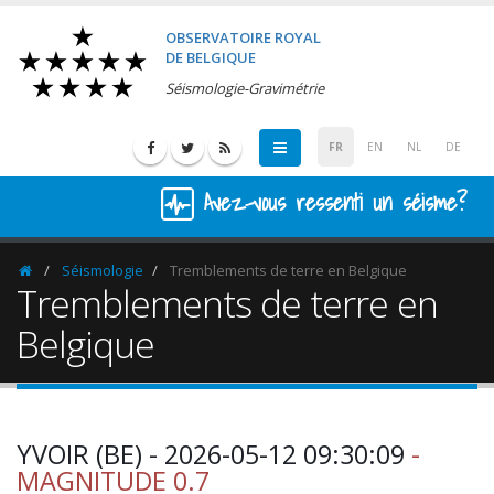
OBSERVATOIRE ROYAL
DE BELGIQUE
Séismologie-Gravimétrie
FR
EN
NL
DE
Avez-vous ressenti un séisme?
Séismologie
Tremblements de terre en Belgique
Homepage
Tremblements de terre en
Belgique
YVOIR (BE) - 2026-05-12 09:30:09
-
MAGNITUDE 0.7