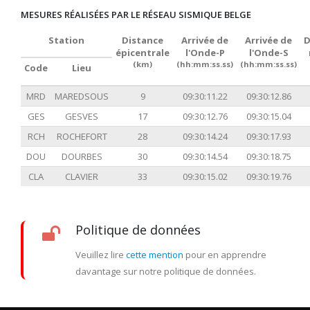
MESURES RÉALISÉES PAR LE RÉSEAU SISMIQUE BELGE
Station
Distance
Arrivée de
Arrivée de
D
épicentrale
l'Onde-P
l'Onde-S
(km)
(hh:mm:ss.ss)
(hh:mm:ss.ss)
Code
Lieu
MRD
MAREDSOUS
9
09:30:11.22
09:30:12.86
GES
GESVES
17
09:30:12.76
09:30:15.04
RCH
ROCHEFORT
28
09:30:14.24
09:30:17.93
DOU
DOURBES
30
09:30:14.54
09:30:18.75
CLA
CLAVIER
33
09:30:15.02
09:30:19.76
Politique de données
Veuillez lire
cette mention
pour en apprendre
davantage sur notre politique de données.