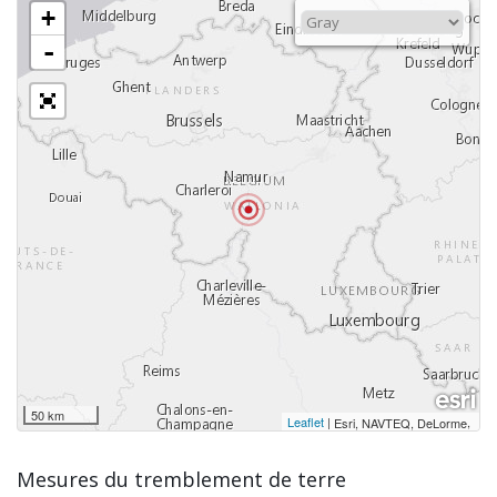
+
-
50 km
Leaflet
|
,
Esri, NAVTEQ, DeLorme
Mesures du tremblement de terre