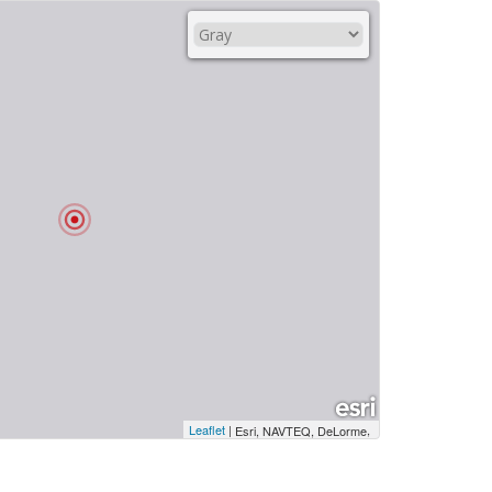
Leaflet
|
,
Esri, NAVTEQ, DeLorme