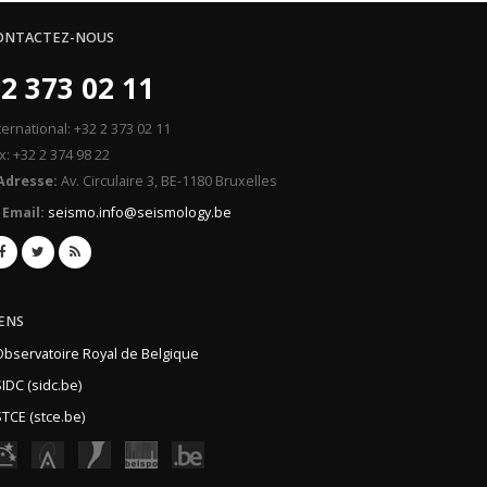
ONTACTEZ-NOUS
2 373 02 11
ternational: +32 2 373 02 11
x: +32 2 374 98 22
Adresse:
Av. Circulaire 3, BE-1180 Bruxelles
Email:
seismo.info@seismology.be
IENS
Observatoire Royal de Belgique
IDC (sidc.be)
TCE (stce.be)