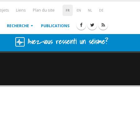
ojets
Liens
Plan du site
FR
EN
NL
DE
RECHERCHE
PUBLICATIONS
Avez-vous ressenti un séisme?