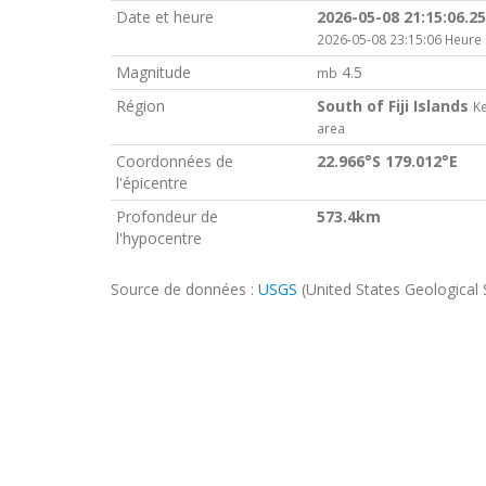
Date et heure
2026-05-08 21:15:06.2
2026-05-08 23:15:06 Heure
Magnitude
4.5
mb
Région
South of Fiji Islands
K
area
Coordonnées de
22.966°S 179.012°E
l'épicentre
Profondeur de
573.4km
l'hypocentre
Source de données :
USGS
(United States Geological 