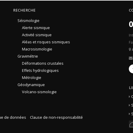
RECHERCHE
C
Séismologie
0
Alerte sismique
Activité sismique
In
Aléas et risques sismiques
Fa
Macrosismologie
Gravimétrie
Déformations crustales
Effets hydrologiques
Métrologie
Géodynamique
L
Volcano-sismologie
S
S
que de données
Clause de non-responsabilité