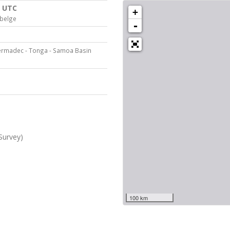
5 UTC
+
 belge
-
ermadec - Tonga - Samoa Basin
Survey)
100 km