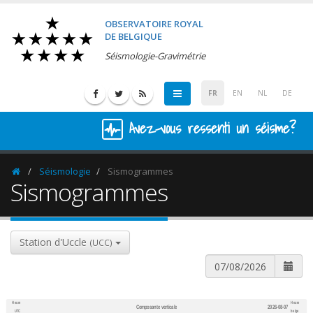
OBSERVATOIRE ROYAL
DE BELGIQUE
Séismologie-Gravimétrie
FR
EN
NL
DE
Avez-vous ressenti un séisme?
Séismologie
Sismogrammes
Homepage
Sismogrammes
Station d'Uccle
(UCC)
Heure
Heure
Composante verticale
2026-08-07
600
1,200
UTC
belge