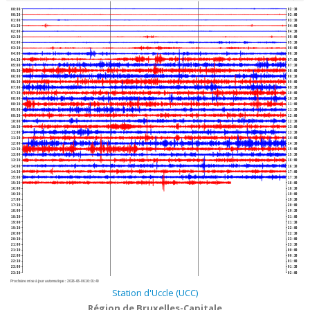
00:00
02:30
00:30
03:00
01:00
03:30
01:30
04:00
02:00
04:30
02:30
05:00
03:00
05:30
03:30
06:00
04:00
06:30
04:30
07:00
05:00
07:30
05:30
08:00
06:00
08:30
06:30
09:00
07:00
09:30
07:30
10:00
08:00
10:30
08:30
11:00
09:00
11:30
09:30
12:00
10:00
12:30
10:30
13:00
11:00
13:30
11:30
14:00
12:00
14:30
12:30
15:00
13:00
15:30
13:30
16:00
14:00
16:30
14:30
17:00
15:00
17:30
15:30
18:00
16:00
18:30
16:30
19:00
17:00
19:30
17:30
20:00
18:00
20:30
18:30
21:00
19:00
21:30
19:30
22:00
20:00
22:30
20:30
23:00
21:00
23:30
21:30
00:00
22:00
00:30
22:30
01:00
23:00
01:30
23:30
02:00
Prochaine mise à jour automatique :
2026-08-06 16:01:40
Station d'Uccle (UCC)
Région de Bruxelles-Capitale