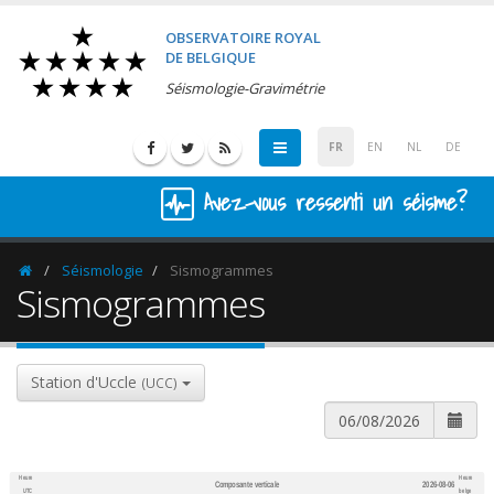
OBSERVATOIRE ROYAL
DE BELGIQUE
Séismologie-Gravimétrie
FR
EN
NL
DE
Avez-vous ressenti un séisme?
Séismologie
Sismogrammes
Homepage
Sismogrammes
Station d'Uccle
(UCC)
Heure
Heure
Composante verticale
2026-08-06
600
1,200
UTC
belge