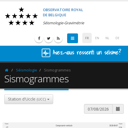
OBSERVATOIRE ROYAL
DE BELGIQUE
Séismologie-Gravimétrie
FR
EN
NL
DE
Avez-vous ressenti un séisme?
Séismologie
Sismogrammes
Homepage
Sismogrammes
Station d'Uccle
(UCC)
Heure
Heure
Composante verticale
2026-08-07
600
1,200
UTC
belge