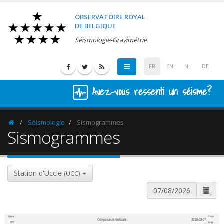
OBSERVATOIRE ROYAL
DE BELGIQUE
Séismologie-Gravimétrie
FR
EN
NL
DE
Avez-vous ressenti un séisme?
Séismologie
Sismogrammes
Homepage
Sismogrammes
Station d'Uccle
(UCC)
Heure
Heure
Composante verticale
2026-08-07
600
1,200
UTC
belge