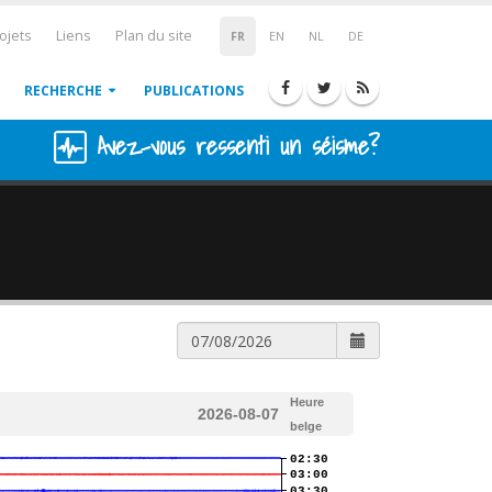
ojets
Liens
Plan du site
FR
EN
NL
DE
RECHERCHE
PUBLICATIONS
Avez-vous ressenti un séisme?
Heure
2026-08-07
belge
02:30
03:00
03:30