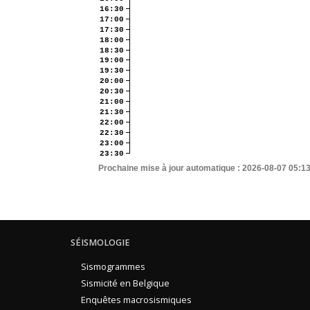
16:30
17:00
17:30
18:00
18:30
19:00
19:30
20:00
20:30
21:00
21:30
22:00
22:30
23:00
23:30
Prochaine mise à jour automatique :
2026-08-07 05:1
SÉISMOLOGIE
Sismogrammes
Sismicité en Belgique
Enquêtes macrosismiques