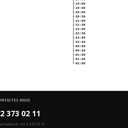
19:00
19:30
20:00
20:30
21:00
21:30
22:00
22:30
23:00
23:30
00:00
00:30
01:00
01:30
02:00
ONTACTEZ-NOUS
2 373 02 11
ternational: +32 2 373 02 11