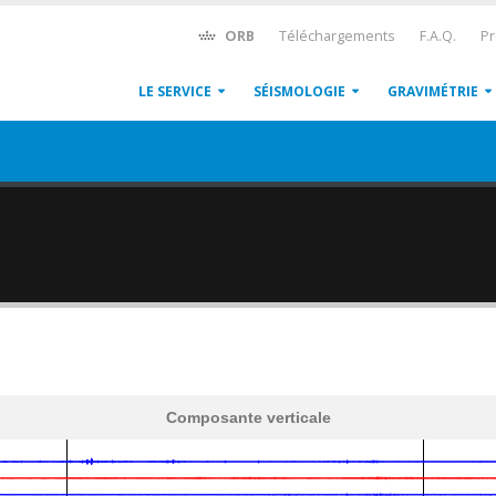
ORB
Téléchargements
F.A.Q.
Pr
LE SERVICE
SÉISMOLOGIE
GRAVIMÉTRIE
Composante verticale
600
1,200