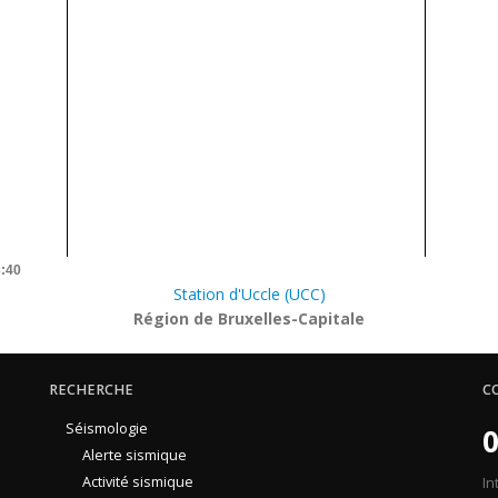
3:40
Station d'Uccle (UCC)
Région de Bruxelles-Capitale
RECHERCHE
C
Séismologie
0
Alerte sismique
Activité sismique
In