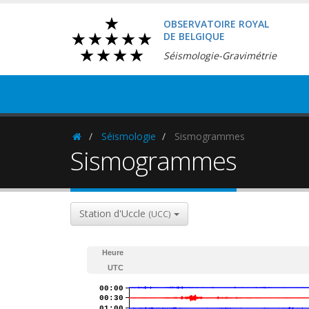
OBSERVATOIRE ROYAL
DE BELGIQUE
Séismologie-Gravimétrie
Séismologie
Sismogrammes
Homepage
Sismogrammes
Station d'Uccle
(UCC)
Heure
UTC
00:00
00:30
01:00