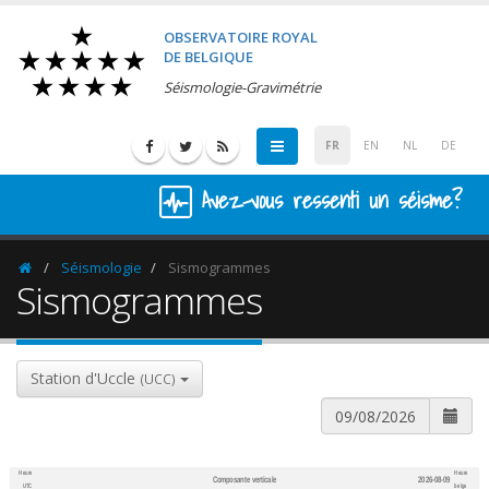
OBSERVATOIRE ROYAL
DE BELGIQUE
Séismologie-Gravimétrie
FR
EN
NL
DE
Avez-vous ressenti un séisme?
Séismologie
Sismogrammes
Homepage
Sismogrammes
Station d'Uccle
(UCC)
Heure
Heure
Composante verticale
2026-08-09
600
1,200
UTC
belge