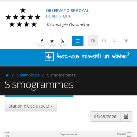
OBSERVATOIRE ROYAL
DE BELGIQUE
Séismologie-Gravimétrie
FR
EN
NL
DE
Avez-vous ressenti un séisme?
Séismologie
Sismogrammes
Homepage
Sismogrammes
Station d'Uccle
(UCC)
Heure
Heure
Composante verticale
2026-08-06
600
1,200
UTC
belge