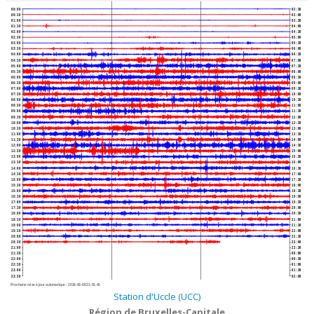
00:00
02:30
00:30
03:00
01:00
03:30
01:30
04:00
02:00
04:30
02:30
05:00
03:00
05:30
03:30
06:00
04:00
06:30
04:30
07:00
05:00
07:30
05:30
08:00
06:00
08:30
06:30
09:00
07:00
09:30
07:30
10:00
08:00
10:30
08:30
11:00
09:00
11:30
09:30
12:00
10:00
12:30
10:30
13:00
11:00
13:30
11:30
14:00
12:00
14:30
12:30
15:00
13:00
15:30
13:30
16:00
14:00
16:30
14:30
17:00
15:00
17:30
15:30
18:00
16:00
18:30
16:30
19:00
17:00
19:30
17:30
20:00
18:00
20:30
18:30
21:00
19:00
21:30
19:30
22:00
20:00
22:30
20:30
23:00
21:00
23:30
21:30
00:00
22:00
00:30
22:30
01:00
23:00
01:30
23:30
02:00
Prochaine mise à jour automatique :
2026-08-06 21:01:40
Station d'Uccle (UCC)
Région de Bruxelles-Capitale