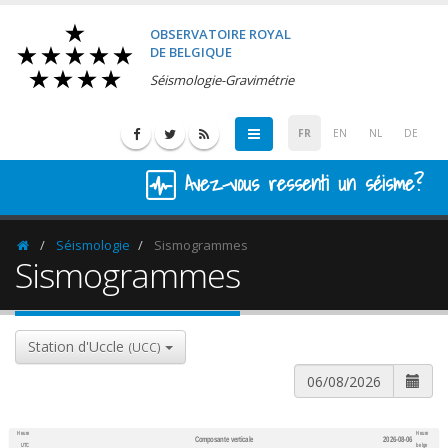
OBSERVATOIRE ROYAL
DE BELGIQUE
Séismologie-Gravimétrie
FR
EN
NL
DE
Avez-vous ressenti un séisme?
Séismologie
Sismogrammes
Homepage
Sismogrammes
Station d'Uccle
(UCC)
Heure
Heure
Composante verticale
2026-08-06
600
1,200
UTC
belge