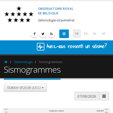
OBSERVATOIRE ROYAL
DE BELGIQUE
Séismologie-Gravimétrie
FR
EN
NL
DE
Avez-vous ressenti un séisme?
Séismologie
Sismogrammes
Homepage
Sismogrammes
Station d'Uccle
(UCC)
Heure
Heure
Composante verticale
2026-08-07
600
1,200
UTC
belge