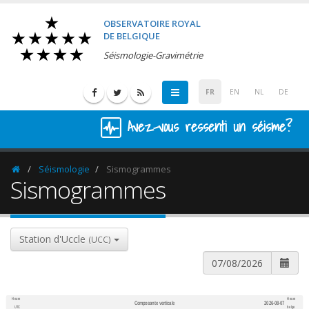
OBSERVATOIRE ROYAL
DE BELGIQUE
Séismologie-Gravimétrie
FR
EN
NL
DE
Avez-vous ressenti un séisme?
Séismologie
Sismogrammes
Homepage
Sismogrammes
Station d'Uccle
(UCC)
Heure
Heure
Composante verticale
2026-08-07
600
1,200
UTC
belge