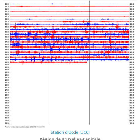
00:00
02:30
00:30
03:00
01:00
03:30
01:30
04:00
02:00
04:30
02:30
05:00
03:00
05:30
03:30
06:00
04:00
06:30
04:30
07:00
05:00
07:30
05:30
08:00
06:00
08:30
06:30
09:00
07:00
09:30
07:30
10:00
08:00
10:30
08:30
11:00
09:00
11:30
09:30
12:00
10:00
12:30
10:30
13:00
11:00
13:30
11:30
14:00
12:00
14:30
12:30
15:00
13:00
15:30
13:30
16:00
14:00
16:30
14:30
17:00
15:00
17:30
15:30
18:00
16:00
18:30
16:30
19:00
17:00
19:30
17:30
20:00
18:00
20:30
18:30
21:00
19:00
21:30
19:30
22:00
20:00
22:30
20:30
23:00
21:00
23:30
21:30
00:00
22:00
00:30
22:30
01:00
23:00
01:30
23:30
02:00
Prochaine mise à jour automatique :
2026-08-07 11:57:40
Station d'Uccle (UCC)
Région de Bruxelles-Capitale