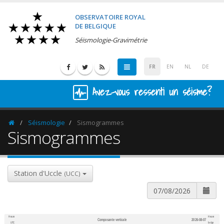
OBSERVATOIRE ROYAL
DE BELGIQUE
Séismologie-Gravimétrie
FR
EN
NL
DE
Avez-vous ressenti un séisme?
Séismologie
Sismogrammes
Homepage
Sismogrammes
Station d'Uccle
(UCC)
Heure
Heure
Composante verticale
2026-08-07
600
1,200
UTC
belge