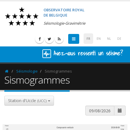
OBSERVATOIRE ROYAL
DE BELGIQUE
Séismologie-Gravimétrie
FR
EN
NL
DE
Avez-vous ressenti un séisme?
Séismologie
Sismogrammes
Homepage
Sismogrammes
Station d'Uccle
(UCC)
Heure
Heure
Composante verticale
2026-08-09
600
1,200
UTC
belge