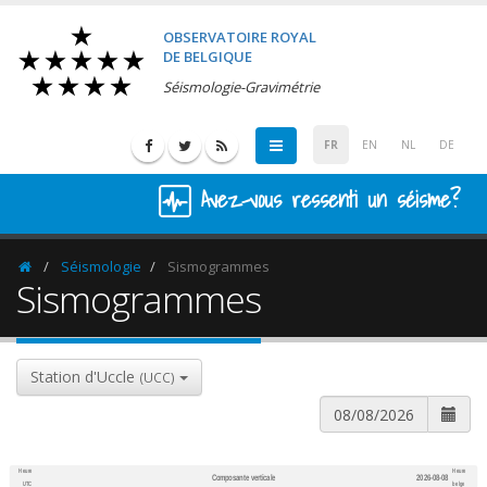
OBSERVATOIRE ROYAL
DE BELGIQUE
Séismologie-Gravimétrie
FR
EN
NL
DE
Avez-vous ressenti un séisme?
Séismologie
Sismogrammes
Homepage
Sismogrammes
Station d'Uccle
(UCC)
Heure
Heure
Composante verticale
2026-08-08
600
1,200
UTC
belge