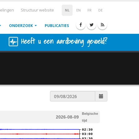
elingen
Structuur website
NL
EN
FR
DE
ONDERZOEK
PUBLICATIES
Heeft u een aardbeving gevoeld?
Belgische
2026-08-09
tijd
02:30
03:00
03:30