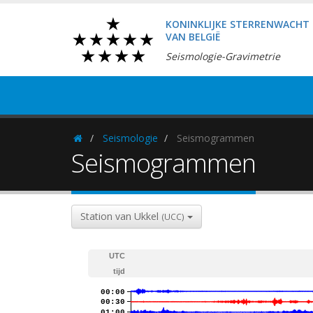
KONINKLIJKE STERRENWACHT
VAN BELGIË
Seismologie-Gravimetrie
Seismologie
Seismogrammen
Homepage
Seismogrammen
Station van Ukkel
(UCC)
UTC
tijd
00:00
00:30
01:00