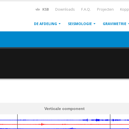
KSB
Downloads
F.A.Q.
Projecten
Kopp
DE AFDELING
SEISMOLOGIE
GRAVIMETRIE
Verticale component
600
1,200