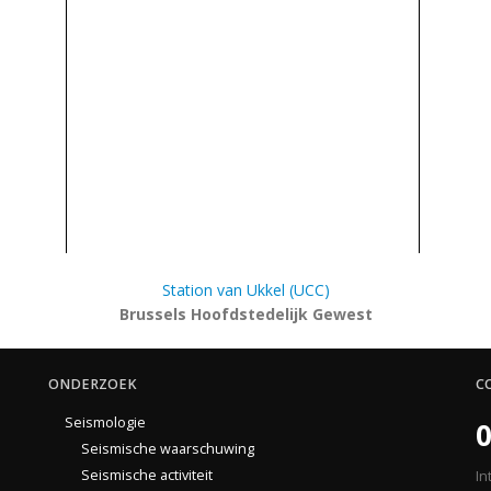
Station van Ukkel (UCC)
Brussels Hoofdstedelijk Gewest
ONDERZOEK
C
Seismologie
0
Seismische waarschuwing
Seismische activiteit
In