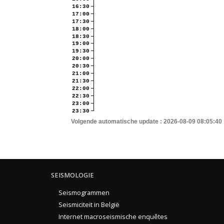
16:30
17:00
17:30
18:00
18:30
19:00
19:30
20:00
20:30
21:00
21:30
22:00
22:30
23:00
23:30
Volgende automatische update :
2026-08-09 08:05:40
SEISMOLOGIE
Seismogrammen
Seismiciteit in België
Internet macroseismische enquêtes