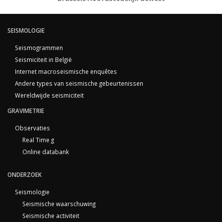
SEISMOLOGIE
Seismogrammen
Seismiciteit in België
Internet macroseismische enquêtes
Andere types van seismische gebeurtenissen
Wereldwijde seismiciteit
GRAVIMETRIE
Observaties
Real Time g
Online databank
ONDERZOEK
Seismologie
Seismische waarschuwing
Seismische activiteit