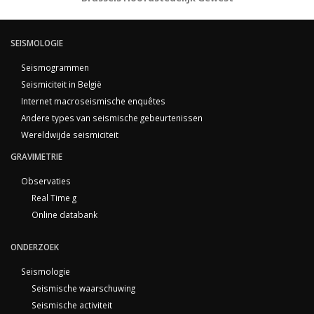
SEISMOLOGIE
Seismogrammen
Seismiciteit in België
Internet macroseismische enquêtes
Andere types van seismische gebeurtenissen
Wereldwijde seismiciteit
GRAVIMETRIE
Observaties
Real Time g
Online databank
ONDERZOEK
Seismologie
Seismische waarschuwing
Seismische activiteit