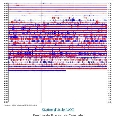
00:00
02:30
00:30
03:00
01:00
03:30
01:30
04:00
02:00
04:30
02:30
05:00
03:00
05:30
03:30
06:00
04:00
06:30
04:30
07:00
05:00
07:30
05:30
08:00
06:00
08:30
06:30
09:00
07:00
09:30
07:30
10:00
08:00
10:30
08:30
11:00
09:00
11:30
09:30
12:00
10:00
12:30
10:30
13:00
11:00
13:30
11:30
14:00
12:00
14:30
12:30
15:00
13:00
15:30
13:30
16:00
14:00
16:30
14:30
17:00
15:00
17:30
15:30
18:00
16:00
18:30
16:30
19:00
17:00
19:30
17:30
20:00
18:00
20:30
18:30
21:00
19:00
21:30
19:30
22:00
20:00
22:30
20:30
23:00
21:00
23:30
21:30
00:00
22:00
00:30
22:30
01:00
23:00
01:30
23:30
02:00
Prochaine mise à jour automatique :
2026-08-07 16:25:40
Station d'Uccle (UCC)
Région de Bruxelles-Capitale