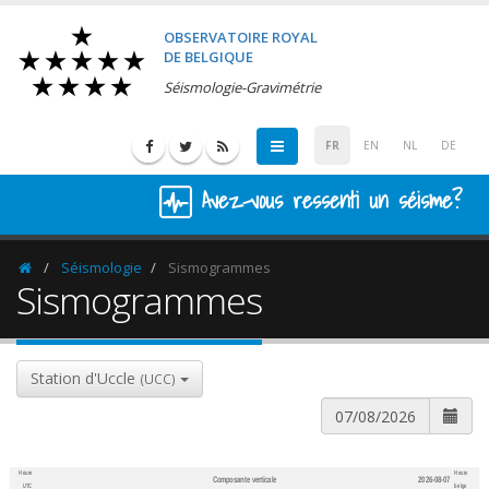
OBSERVATOIRE ROYAL
DE BELGIQUE
Séismologie-Gravimétrie
FR
EN
NL
DE
Avez-vous ressenti un séisme?
Séismologie
Sismogrammes
Homepage
Sismogrammes
Station d'Uccle
(UCC)
Heure
Heure
Composante verticale
2026-08-07
600
1,200
UTC
belge