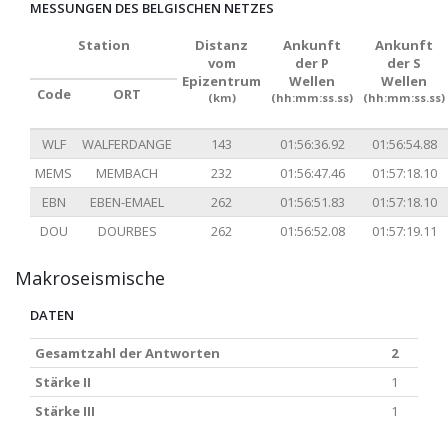
MESSUNGEN DES BELGISCHEN NETZES
Station
Distanz
Ankunft
Ankunft
vom
der P
der S
Epizentrum
Wellen
Wellen
Code
ORT
(km)
(hh:mm:ss.ss)
(hh:mm:ss.ss)
WLF
WALFERDANGE
143
01:56:36.92
01:56:54.88
MEMS
MEMBACH
232
01:56:47.46
01:57:18.10
EBN
EBEN-EMAEL
262
01:56:51.83
01:57:18.10
DOU
DOURBES
262
01:56:52.08
01:57:19.11
Makroseismische
DATEN
Gesamtzahl der Antworten
2
Stärke II
1
Stärke III
1