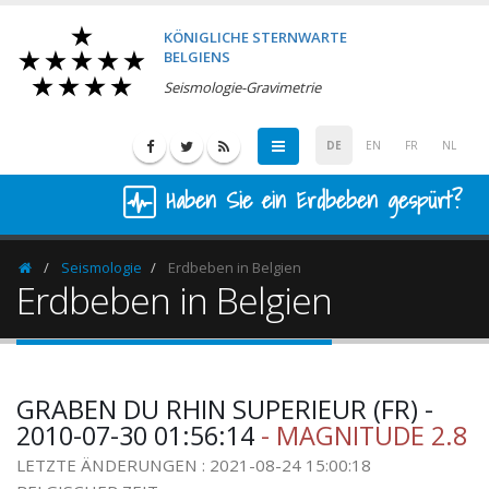
KÖNIGLICHE STERNWARTE
BELGIENS
Seismologie-Gravimetrie
DE
EN
FR
NL
Haben Sie ein Erdbeben gespürt?
Seismologie
Erdbeben in Belgien
Homepage
Erdbeben in Belgien
GRABEN DU RHIN SUPERIEUR (FR) -
2010-07-30 01:56:14
- MAGNITUDE 2.8
LETZTE ÄNDERUNGEN : 2021-08-24 15:00:18