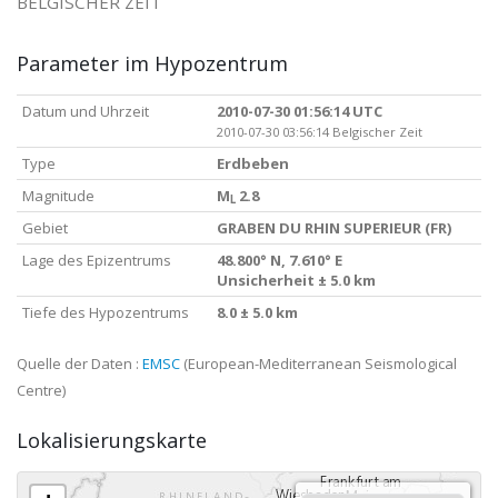
BELGISCHER ZEIT
Parameter im Hypozentrum
Datum und Uhrzeit
2010-07-30 01:56:14 UTC
2010-07-30 03:56:14 Belgischer Zeit
Type
Erdbeben
Magnitude
M
2.8
L
Gebiet
GRABEN DU RHIN SUPERIEUR (FR)
Lage des Epizentrums
48.800° N, 7.610° E
Unsicherheit ± 5.0 km
Tiefe des Hypozentrums
8.0 ± 5.0 km
Quelle der Daten :
EMSC
(European-Mediterranean Seismological
Centre)
Lokalisierungskarte