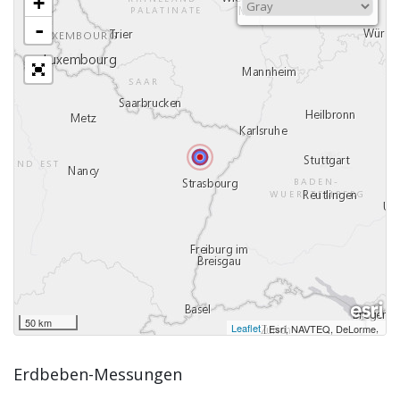
+
-
50 km
Leaflet
|
,
Esri, NAVTEQ, DeLorme
Erdbeben-Messungen