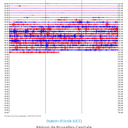
00:00
02:30
00:30
03:00
01:00
03:30
01:30
04:00
02:00
04:30
02:30
05:00
03:00
05:30
03:30
06:00
04:00
06:30
04:30
07:00
05:00
07:30
05:30
08:00
06:00
08:30
06:30
09:00
07:00
09:30
07:30
10:00
08:00
10:30
08:30
11:00
09:00
11:30
09:30
12:00
10:00
12:30
10:30
13:00
11:00
13:30
11:30
14:00
12:00
14:30
12:30
15:00
13:00
15:30
13:30
16:00
14:00
16:30
14:30
17:00
15:00
17:30
15:30
18:00
16:00
18:30
16:30
19:00
17:00
19:30
17:30
20:00
18:00
20:30
18:30
21:00
19:00
21:30
19:30
22:00
20:00
22:30
20:30
23:00
21:00
23:30
21:30
00:00
22:00
00:30
22:30
01:00
23:00
01:30
23:30
02:00
Prochaine mise à jour automatique :
2026-08-07 10:49:40
Station d'Uccle (UCC)
Région de Bruxelles-Capitale