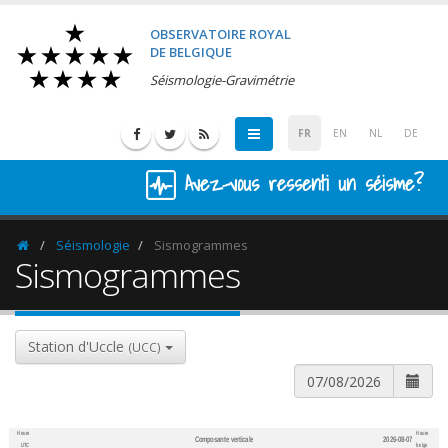
OBSERVATOIRE ROYAL
DE BELGIQUE
Séismologie-Gravimétrie
FR
EN
NL
DE
Avez-vous ressenti un séisme?
Séismologie
Sismogrammes
Homepage
Sismogrammes
Station d'Uccle
(UCC)
Heure
Heure
Composante verticale
2026-08-07
600
1,200
UTC
belge