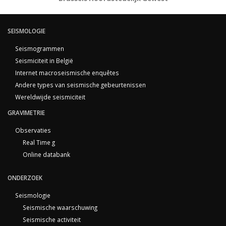
SEISMOLOGIE
Seismogrammen
Seismiciteit in België
Internet macroseismische enquêtes
Andere types van seismische gebeurtenissen
Wereldwijde seismiciteit
GRAVIMETRIE
Observaties
Real Time g
Online databank
ONDERZOEK
Seismologie
Seismische waarschuwing
Seismische activiteit