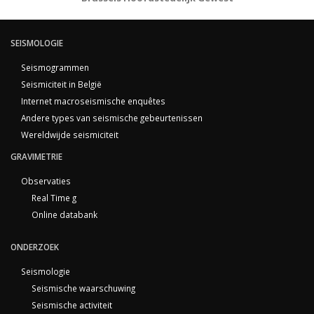
SEISMOLOGIE
Seismogrammen
Seismiciteit in België
Internet macroseismische enquêtes
Andere types van seismische gebeurtenissen
Wereldwijde seismiciteit
GRAVIMETRIE
Observaties
Real Time g
Online databank
ONDERZOEK
Seismologie
Seismische waarschuwing
Seismische activiteit