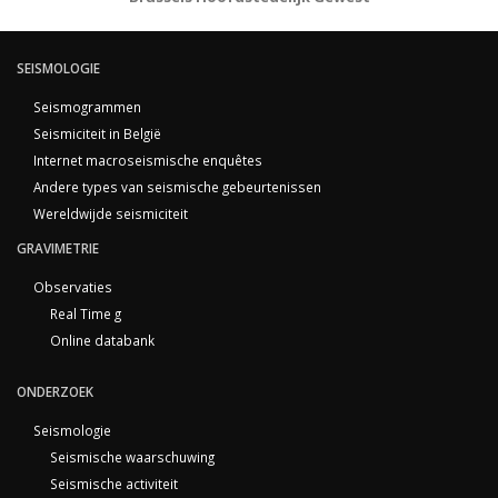
SEISMOLOGIE
Seismogrammen
Seismiciteit in België
Internet macroseismische enquêtes
Andere types van seismische gebeurtenissen
Wereldwijde seismiciteit
GRAVIMETRIE
Observaties
Real Time g
Online databank
ONDERZOEK
Seismologie
Seismische waarschuwing
Seismische activiteit