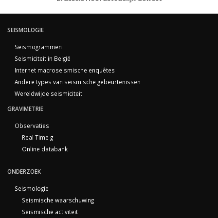
SEISMOLOGIE
Seismogrammen
Seismiciteit in België
Internet macroseismische enquêtes
Andere types van seismische gebeurtenissen
Wereldwijde seismiciteit
GRAVIMETRIE
Observaties
Real Time g
Online databank
ONDERZOEK
Seismologie
Seismische waarschuwing
Seismische activiteit