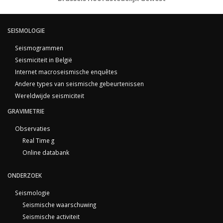
SEISMOLOGIE
Seismogrammen
Seismiciteit in België
Internet macroseismische enquêtes
Andere types van seismische gebeurtenissen
Wereldwijde seismiciteit
GRAVIMETRIE
Observaties
Real Time g
Online databank
ONDERZOEK
Seismologie
Seismische waarschuwing
Seismische activiteit