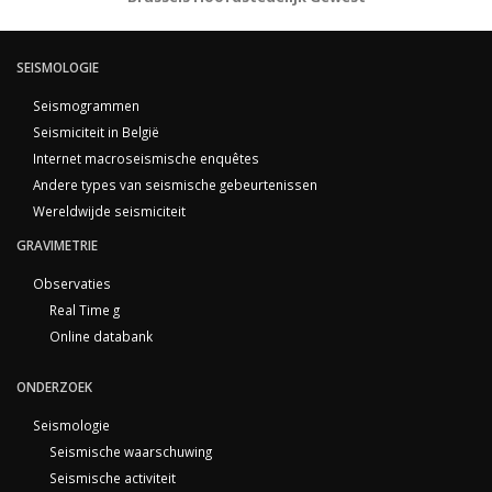
SEISMOLOGIE
Seismogrammen
Seismiciteit in België
Internet macroseismische enquêtes
Andere types van seismische gebeurtenissen
Wereldwijde seismiciteit
GRAVIMETRIE
Observaties
Real Time g
Online databank
ONDERZOEK
Seismologie
Seismische waarschuwing
Seismische activiteit